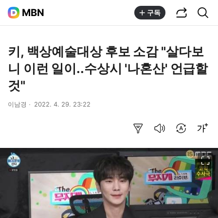
공유하기
통합검색
MBN
구독
키, 백상예술대상 후보 소감 "살다보
니 이런 일이..수상시 '나혼산' 언급할
것"
이남경
2022. 4. 29. 23:22
요약보기
음성으로 듣기
번역 설정
글씨크기 조절하기
이미지 크게 보기