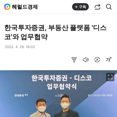
공유하기
통합검색
헤럴드경제
구독
한국투자증권, 부동산 플랫폼 '디스
코'와 업무협약
2022. 4. 29. 16:03
요약보기
음성으로 듣기
번역 설정
글씨크기 조절하기
이미지 크게 보기