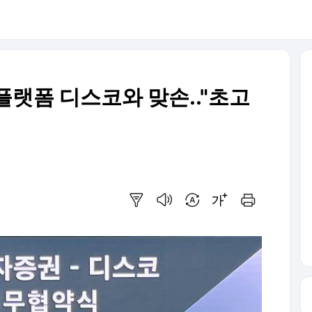
플랫폼 디스코와 맞손.."초고
요약보기
음성으로 듣기
번역 설정
글씨크기 조절하기
인쇄하기