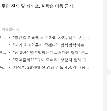
erved. 무단 전재 및 재배포, AI학습 이용 금지.
 이동합니다.
황정민의 또 다른 팬 등장 "지독히 엮이고 싶었던 건 너" 폭로녀 직격
"출근길 지하철서 두자리 차지, 업무 보는 100㎏ 남성…부딪히면 신경질"
"5500만원 날리고 급등주 단타, 남은 건 빚뿐"…30대 여성 파혼 위기
"내가 치매? 혼자 죽겠다"…깜빡깜빡하는 시모, 검사하라 하자 '발끈'
"친구는 부모 덕에 집 샀는데" 아들 하소연에 "죄지었다" 사죄 '먹먹'
"난 20년 병수발했는데…'배다른 형제' 존재, 유산 절반 가져가나"
 난동범, 10년 수련 주짓수로 단숨에 제압한 간호사 화제[영상]
"죽여줄까?" "그래 죽여라" 보행자 향해 그대로 차량 돌진한 운전자[영상]
"단둘만 있는 밀폐된 공간과 술…황정민 폭로녀는 두가지에 집착했다"
서장훈, 28억에 산 강남 건물 450억 내놨다…세후 차익 280억 '잭팟'