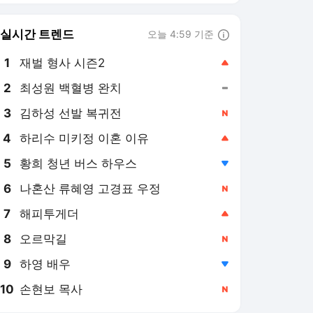
6
나혼산 류혜영 고경표 우정
,신규
7
해피투게더
,상승
8
오르막길
,신규
9
하영 배우
,하락
10
손현보 목사
,신규
뉴스1
PICK
세상만사
美-이란 종전협상
이재명 시대
역사&오늘
지구촌 화제의 뉴스
약전약후
영화in보험산책
롤러코스피