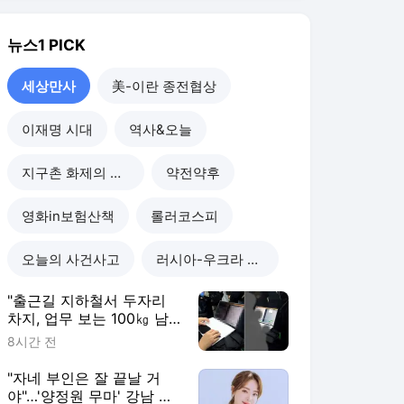
오늘의 사건사고
러시아-우크라 전쟁
"출근길 지하철서 두자리
차지, 업무 보는 100㎏ 남
성…부딪히면 신경질"
8시간 전
"자네 부인은 잘 끝날 거
야"…'양정원 무마' 강남 경
찰, 다른 돈도 받은 정황
1일 전
"예비 신랑 절친이 전신 먹
물 문신, 해외 도피 준비"…
예비 신부 '혼란'
1일 전
"이혼한 여사친은 생명의
은인…한집서 살게 해달라"
남편 요구에 '절망'
1일 전
세상만사
더보기