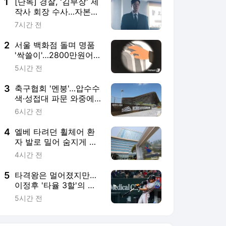
4
엘베 타려던 휠체어 환
자 발로 밀어 숨지게 한
간병인 집유, 이유는
4시간 전
5
타격왕은 멀어졌지만…
이정후 '타율 3할'의 가
치
5시간 전
서비스 바로가기
뉴스
연예
스포츠
뉴스 홈
기후/환경
사회
경제
정치
국제
문화
IT/과학
인물
지식/칼럼
연재
배열설명서