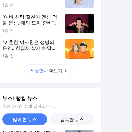
뉴스1 랭킹 뉴스
최근 3시간 집계 결과입니다.
많이 본 뉴스
탐독한 뉴스
1
[단독] 경찰, '김부장' 제
작사 회장 수사…자본시
장법 위반 의혹
7시간 전
2
서울 백화점 돌며 명품
'싹쓸이'…2800만원어
치 훔친 중국인 실형
5시간 전
3
축구협회 '멘붕'…압수수
색·성접대 파문 와중에
내달 'A매치 4연전'
6시간 전