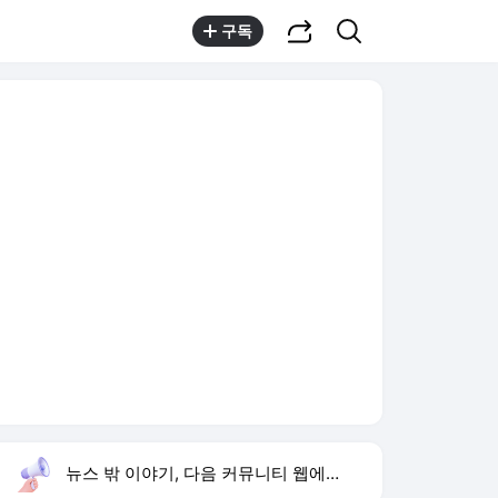
공유하기
검색
구독
뉴스 밖 이야기, 다음 커뮤니티 웹에서 보기
실시간 트렌드
오늘 4:59 기준
툴팁보기
1
재벌 형사 시즌2
,상승
2
최성원 백혈병 완치
,유지
3
김하성 선발 복귀전
,신규
4
하리수 미키정 이혼 이유
,상승
5
황희 청년 버스 하우스
,하락