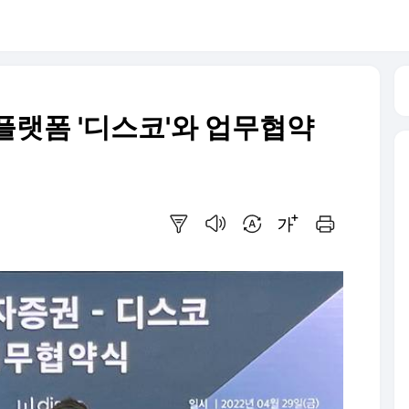
플랫폼 '디스코'와 업무협약
요약보기
음성으로 듣기
번역 설정
글씨크기 조절하기
인쇄하기