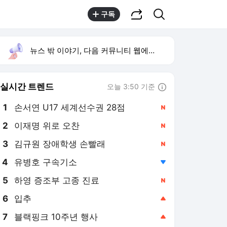
공유하기
검색
구독
뉴스 밖 이야기, 다음 커뮤니티 웹에서 보기
실시간 트렌드
오늘 3:50 기준
툴팁보기
1
손서연 U17 세계선수권 28점
,신규
2
이재명 위로 오찬
,신규
3
김규원 장애학생 손빨래
,신규
4
유병호 구속기소
,하락
5
하영 증조부 고종 진료
,신규
6
입추
,상승
7
블랙핑크 10주년 행사
,상승