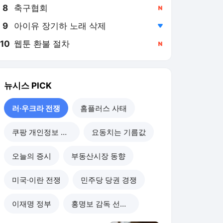
8
축구협회
,신규
9
아이유 장기하 노래 삭제
,하락
10
웹툰 환불 절차
,신규
뉴시스
PICK
러·우크라 전쟁
홈플러스 사태
쿠팡 개인정보 유출
요동치는 기름값
오늘의 증시
부동산시장 동향
미국·이란 전쟁
민주당 당권 경쟁
이재명 정부
홍명보 감독 선임 논란