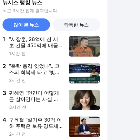
뉴시스 랭킹 뉴스
최근 3시간 집계 결과입니다.
많이 본 뉴스
탐독한 뉴스
1
"서장훈, 28억에 산 서
초 건물 450억에 매물
로"
1시간 전
2
"폭락 충격 잊었나"…코
스피 회복세 타고 '빚투'
다시 고개
2시간 전
3
편혜영 "인간이 어떻게
든 살아간다는 사실 자
체가 경이롭다" [문화人
3시간 전
터뷰]
4
구윤철 "실거주 30억 이
하 주택은 보유·양도세
모두 완화"
2시간 전