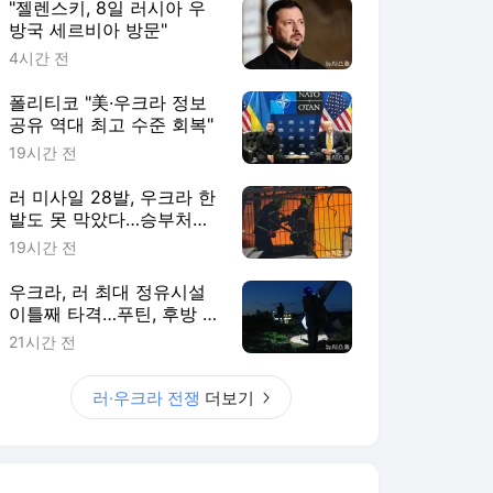
"젤렌스키, 8일 러시아 우
방국 세르비아 방문"
4시간 전
폴리티코 "美·우크라 정보
공유 역대 최고 수준 회복"
19시간 전
러 미사일 28발, 우크라 한
발도 못 막았다…승부처는
하늘로
19시간 전
우크라, 러 최대 정유시설
이틀째 타격…푸틴, 후방 지
원 기능 통합
21시간 전
러·우크라 전쟁
더보기