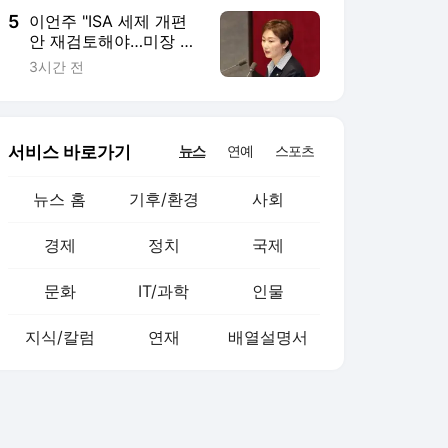
5
이언주 "ISA 세제 개편
안 재검토해야…미장 탈
출 강요는 강압적 행정"
3시간 전
서비스 바로가기
뉴스
연예
스포츠
뉴스 홈
기후/환경
사회
경제
정치
국제
문화
IT/과학
인물
지식/칼럼
연재
배열설명서