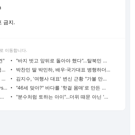
m
포 금지.
로 이동합니다.
견"
"바지 벗고 앞뒤로 돌아야 했다"…탈북민 김서아, 기쁨조 검사 수치심 회상
전현무 "전 연인 집착에 친구들과 연락 끊어"
박찬민 딸 박민하, 배우·국가대표 병행하더니…여유로운 근황 공개
'300억원대 사기 혐의' 차가원 대표 구속 송치
김지수, '여행사 대표' 변신 근황 "가볼 만하니…"
"한강수영장, 문신 노출 이용객 제한을" vs "출입 막는 건 명백한 차별"
"46세 맞아?" 바다를 '핫걸 몸매'로 만든 러닝…유산소 운동 효과 '톡톡'
서인영 "환희가 크리스마스 같이 보내자 해" 폭로
"분수처럼 토하는 아이"…더위 때문 아닌 '이 질환'?