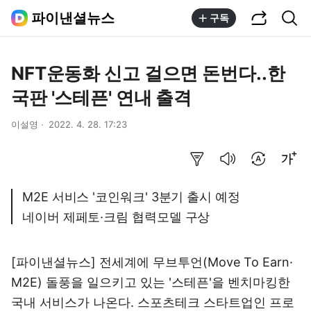
공유하기
통합검색
파이낸셜뉴스
구독
NFT운동화 신고 걸으면 돈번다..한
국판 '스테픈' 연내 출격
이설영
2022. 4. 28. 17:23
요약보기
음성으로 듣기
번역 설정
글씨크기 조절하기
M2E 서비스 '코인워크' 3분기 출시 예정
네이버 제페토·크림 협력모델 구상
[파이낸셜뉴스] 전세계에 무브투언(Move To Earn·
M2E) 돌풍을 일으키고 있는 '스테픈'을 벤치마킹한
국내 서비스가 나온다. 스포츠테크 스타트업인 프로