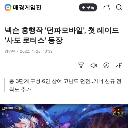
공유하기
통합검색
매경게임진
구독
넥슨 흥행작 '던파모바일', 첫 레이드
'사도 로터스' 등장
임영택
2022. 4. 28. 13:39
요약보기
음성으로 듣기
번역 설정
글씨크기 조절하기
총 3단계 구성·6인 참여 고난도 던전..거너 신규 전
직도 추가
이미지 크게 보기