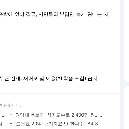
수밖에 없어 결국, 시민들의 부담만 늘게 된다는 지
erved. 무단 전재, 재배포 및 이용(AI 학습 포함) 금지
 이동합니다.
김인철, 법카 ‘카드 쪼개기’ 꼼수…온 가족 풀브라이트 장학금
권영세 후보자, 석좌교수로 2,400만 원…강의·연구 제출 내역 없어
“검찰의 선거 범죄 수사, 연말까지 한시 허용”
‘고문료 20억’ 근거자료 낸 한덕수…A4 3장엔 어떤 내용이?