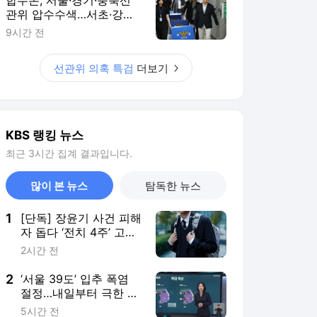
관위 압수수색…서초·강남
도 ‘통계조작’ 정황
9시간 전
선관위 의혹 특검
더보기
KBS 랭킹 뉴스
최근 3시간 집계 결과입니다.
많이 본 뉴스
탐독한 뉴스
1
[단독] 장윤기 사건 피해
자 돕다 ‘전치 4주’ 고교
생…80일 만에 의상자
2시간 전
인정
2
‘서울 39도’ 입추 폭염
절정…내일부터 극한 더
위 누그러져
5시간 전