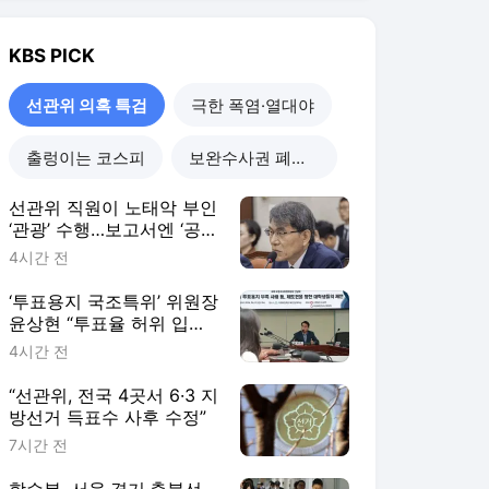
KBS
PICK
선관위 의혹 특검
극한 폭염·열대야
출렁이는 코스피
보완수사권 폐지 진통
선관위 직원이 노태악 부인
‘관광’ 수행…보고서엔 ‘공식
일정 참석’
4시간 전
‘투표용지 국조특위’ 위원장
윤상현 “투표율 허위 입력,
득표수 조작이라는 건 선
4시간 전
동”
“선관위, 전국 4곳서 6·3 지
방선거 득표수 사후 수정”
7시간 전
합수본, 서울·경기·충북선