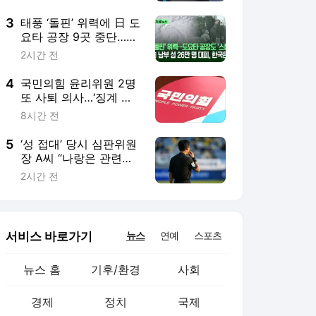
3
태풍 ‘돌핀’ 위력에 日 도
요타 공장 9곳 중단…한
국 영향은? [지금뉴스]
2시간 전
4
국민의힘 윤리위원 2명
또 사퇴 의사…‘징계 정
국’ 내분 격화
8시간 전
5
‘성 접대’ 당시 심판위원
장 A씨 “나랑은 관련없
는 일, 관행은 말도 안
2시간 전
돼”
서비스 바로가기
뉴스
연예
스포츠
뉴스 홈
기후/환경
사회
경제
정치
국제