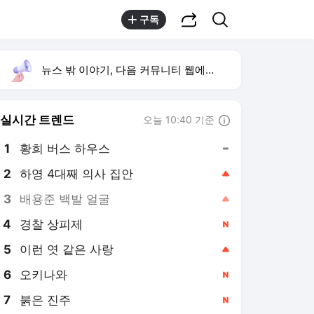
공유하기
검색
구독
뉴스 밖 이야기, 다음 커뮤니티 웹에서 보기
실시간 트렌드
오늘 10:40 기준
툴팁보기
1
황희 버스 하우스
,유지
2
하영 4대째 의사 집안
,상승
3
배용준 백발 얼굴
,상승
4
경찰 상피제
,신규
5
이런 엿 같은 사랑
,상승
6
오키나와
,신규
7
붉은 진주
,신규