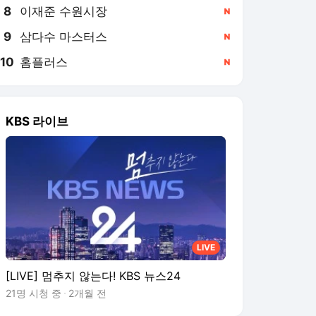
8
이재준 수원시장
,신규
9
삼다수 마스터스
,신규
10
홈플러스
,신규
KBS 라이브
LIVE
[LIVE] 멈추지 않는다! KBS 뉴스24
21명 시청 중
2개월 전