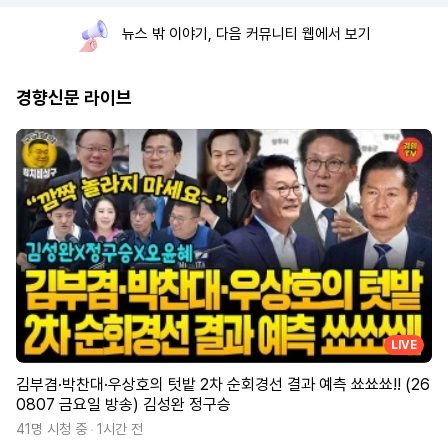
뉴스 밖 이야기, 다음 커뮤니티 웹에서 보기
경향신문 라이브
LIVE
김부겸·박찬대·우상호의 텃밭 2차 순회경선 결과 예측 쑈쑈쑈!! (26
0807 금요일 방송) 김성완 정구승
41명 시청 중
1시간 전