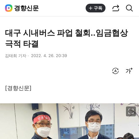
공유하기
통합검색
경향신문
구독
대구 시내버스 파업 철회..임금협상
극적 타결
김태희 기자
2022. 4. 26. 20:39
번역 설정
글씨크기 조절하기
[경향신문]
이미지 크게 보기