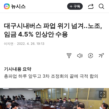
공유하기
통합검색
뉴시스
구독
대구시내버스 파업 위기 넘겨..노조,
임금 4.5% 인상안 수용
이지연
2022. 4. 26. 19:13
요약보기
음성으로 듣기
번역 설정
글씨크기 조절하기
기사내용 요약
총파업 하루 앞두고 3차 조정회의 끝에 극적 합의
이미지 크게 보기