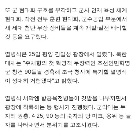
또 군 현대화 구호를 부각하고 군사 인재 육성 체계
현대화, 작전 전투 훈련 현대화, 군수공업 부문에서
새 세대 첨단 무장 장비들을 계속 개발·실전 배비할
것 등을 요구했다.
열병식은 25일 평양 김일성 광장에서 열렸다. 북한
매체는 "주체형의 첫 혁명적 무장력인 조선인민혁명
군 창건 90돌을 경축해 조국 청사에 특기할 열병식
이 성대히 거행됐다"고 밝혔다.
열병식 서막엔 항공육전병들이 깃발을 나부끼면서
광장에 착륙하는 등 행사가 진행됐다. 군악대는 두
자리 권총, 4·25, 90 등의 숫자와 당 마크, 옹위 등 글
자를 나타내면서 분위기를 고조시켰다.