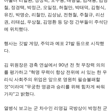
아울러 리일환, 정상학, 오수용, 태형철, 김재룡, 김영
철, 정경택, 박정근, 오일정, 허철만, 박태덕, 김형식,
유진, 박명순, 리철만, 김성남, 전현철, 주철규, 리선
권, 리태섭, 우상철, 김영환 등 당·정 간부들이 주석단
에 위치했다.
행사는 깃발 게양, 주악과 예포 21발 등으로 시작했
다.
김 위원장은 경축 연설에서 90년 전 첫 무장력 의의
를 평가하고 "혁명 무력이 항상 전위에 서 있는 한 우
리식 사회주의 위업은 앞으로 영원히 필승불패할
것"이라며 "무궁한 영광과 승리를 위해 힘차게 싸워
가자"고 밝혔다.
열병식 보고는 군 차수인 리영길 국방상이 박정천 군