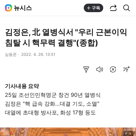
공유하기
통합검색
뉴시스
구독
김정은, 北 열병식서 "우리 근본이익
침탈 시 핵무력 결행"(종합)
심동준
2022. 4. 26. 13:51
요약보기
음성으로 듣기
번역 설정
글씨크기 조절하기
기사내용 요약
25일 조선인민혁명군 창건 90년 열병식
김정은 "핵 급속 강화…대결 기도, 소멸"
대열에 초대형 방사포, 화성 17형 등도
이미지 크게 보기