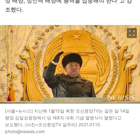
상 배양, 정신력 배양에 총력을 집중해야 한다"고 강
조했다.
이미지 크게 보기
[서울=뉴시스] 지난해 1월15일 북한 조선중앙TV는 같은 달 14일
평양 김일성광장에서 당 제8차 대회 기념 열병식이 열렸다고
보도했다. (사진=조선중앙TV 갈무리) 2021.01.15.
photo@newsis.com