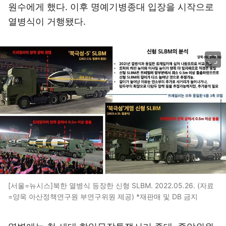
원수에게 했다. 이후 명예기병종대 입장을 시작으로
열병식이 거행됐다.
이미지 크게 보기
[서울=뉴시스]북한 열병식 등장한 신형 SLBM. 2022.05.26. (자료
=양욱 아산정책연구원 부연구위원 제공) *재판매 및 DB 금지