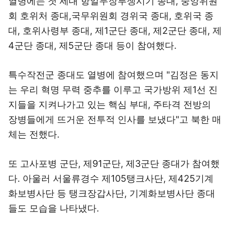
열병에는 첫 세대 항일무장투쟁시기 종대, 중앙위원
회 호위처 종대,국무위원회 경위국 종대, 호위국 종
대, 호위사령부 종대, 제1군단 종대, 제2군단 종대, 제
4군단 종대, 제5군단 종대 등이 참여했다.
특수작전군 종대도 열병에 참여했으며 "김정은 동지
는 우리 혁명 무력 중추를 이루고 국가방위 제1선 진
지들을 지켜나가고 있는 핵심 부대, 주타격 전방의
장병들에게 뜨거운 전투적 인사를 보냈다"고 북한 매
체는 전했다.
또 고사포병 군단, 제91군단, 제3군단 종대가 참여했
다. 아울러 서울류경수 제105탱크사단, 제425기계
화보병사단 등 탱크장갑사단, 기계화보병사단 종대
들도 모습을 나타냈다.