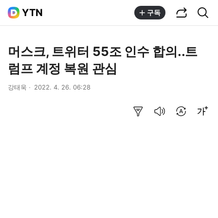
공유하기
통합검색
YTN
구독
머스크, 트위터 55조 인수 합의..트
럼프 계정 복원 관심
강태욱
2022. 4. 26. 06:28
요약보기
음성으로 듣기
번역 설정
글씨크기 조절하기