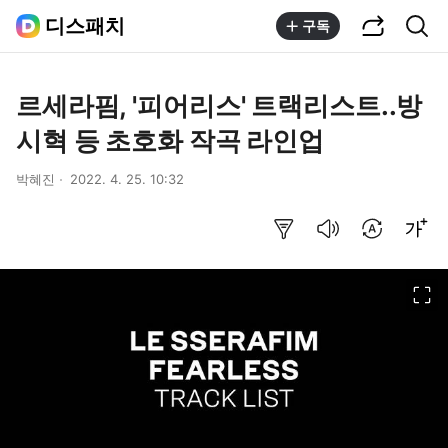
공유하기
통합검색
디스패치
구독
르세라핌, '피어리스' 트랙리스트..방
시혁 등 초호화 작곡 라인업
박혜진
2022. 4. 25. 10:32
요약보기
음성으로 듣기
번역 설정
글씨크기 조절하기
이미지 크게 보기