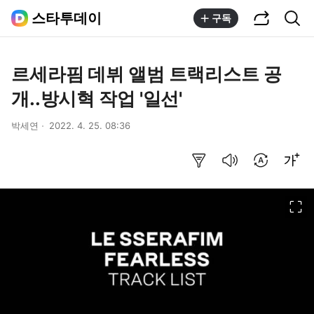
공유하기
통합검색
스타투데이
구독
르세라핌 데뷔 앨범 트랙리스트 공
개..방시혁 작업 '일선'
박세연
2022. 4. 25. 08:36
요약보기
음성으로 듣기
번역 설정
글씨크기 조절하기
이미지 크게 보기