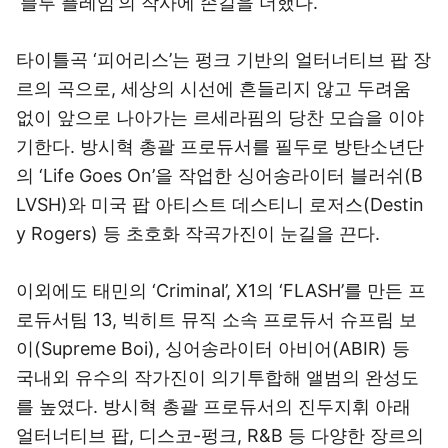
‘블루 플레임’의 작사에 손길을 더했다.
타이틀곡 ‘피어리스’는 펑크 기반의 얼터너티브 팝 장
르의 곡으로, 세상의 시선에 흔들리지 않고 두려움
없이 앞으로 나아가는 르세라핌의 당찬 모습을 이야
기한다. 방시혁 총괄 프로듀서를 필두로 방탄소년단
의 ‘Life Goes On’을 작업한 싱어송라이터 블러쉬(B
LVSH)와 미국 팝 아티스트 데스티니 로저스(Destin
y Rogers) 등 초호화 작곡가진이 눈길을 끈다.
이외에도 태민의 ‘Criminal’, X1의 ‘FLASH’를 만든 프
로듀서팀 13, 빅히트 뮤직 소속 프로듀서 슈프림 보
이(Supreme Boi), 싱어송라이터 아비어(ABIR) 등
국내외 유수의 작가진이 의기투합해 앨범의 완성도
를 높였다. 방시혁 총괄 프로듀서의 진두지휘 아래
얼터너티브 팝, 디스코-펑크, R&B 등 다양한 장르의