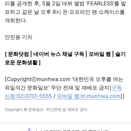
리를 공개한 후, 5월 2일 데뷔 앨범 ‘FEARLESS’를 발
표하고 같은 날 오후 8시 온·오프라인 팬 쇼케이스를
개최한다.
안진용 기자
[
문화닷컴
|
네이버 뉴스 채널 구독
|
모바일 웹
|
슬기
로운 문화생활
]
[Copyrightⓒmunhwa.com '대한민국 오후를 여는
유일석간 문화일보' 무단 전재 및 재배포 금지(
구독
신청:02)3701-5555
/
모바일 웹:m.munhwa.com
)]
Copyright © 문화일보. 무단전재 및 재배포 금지.