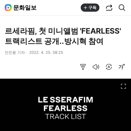
공유하기
통합검색
문화일보
구독
르세라핌, 첫 미니앨범 'FEARLESS'
트랙리스트 공개..방시혁 참여
안진용 기자
2022. 4. 25. 08:25
요약보기
음성으로 듣기
번역 설정
글씨크기 조절하기
이미지 크게 보기