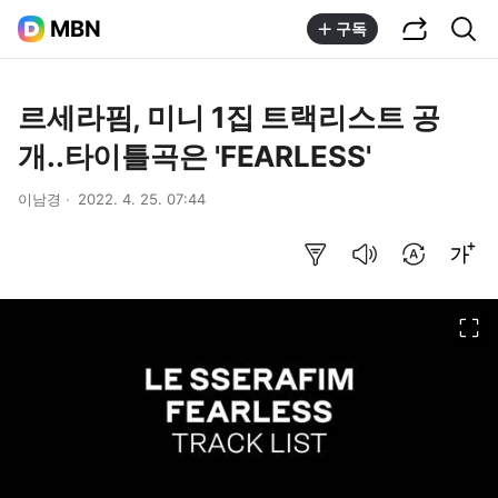
공유하기
통합검색
MBN
구독
르세라핌, 미니 1집 트랙리스트 공
개..타이틀곡은 'FEARLESS'
이남경
2022. 4. 25. 07:44
요약보기
음성으로 듣기
번역 설정
글씨크기 조절하기
이미지 크게 보기