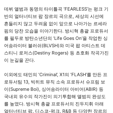
데뷔 앨범과 동명의 타이틀곡 ‘FEARLESS’는 펑크 기
반의 얼터너티브 팝 장르의 곡으로, 세상의 시선에
흔들리지 않고 두려움 없이 앞으로 나아가는 르세라
핌의 당찬 모습을 이야기한다. 방시혁 총괄 프로듀서
를 필두로 방탄소년단의 ‘Life Goes On’을 작업한 싱
어송라이터 블러쉬(BLVSH)와 미국 팝 아티스트 데
스티니 로저스(Destiny Rogers) 등 초호화 작곡가진
이 눈길을 끈다.
이외에도 태민의 ‘Criminal’, X1의 ‘FLASH’를 만든 프
로듀서팀 13, 빅히트 뮤직 소속 프로듀서 슈프림 보
이(Supreme Boi), 싱어송라이터 아비어(ABIR) 등
국내외 유수의 작가진이 의기투합해 앨범의 완성도
를 높였다. 방시혁 총괄 프로듀서의 진두지휘 아래
얼터너티브 팝, 디스코-펑크, R&B 등 다양한 장르의