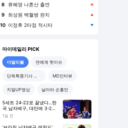
8
류혜영 나혼산 출연
,신규
9
최성원 백혈병 완치
,상승
10
이정후 2타점 적시타
,하락
마이데일리
PICK
더발리볼
연예계 핫이슈
단독특종기사 모음
MD인터뷰
치얼UP영상
날아라 손흥민
5세트 24-22로 끝냈다...한
국 남자배구, 대만에 3-2
진땀승...조별리그 2연승
1일 전
‘브라질 남자배구 레전드’