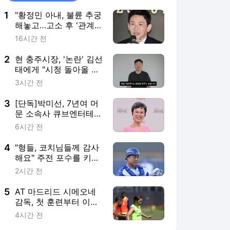
1
"황정민 아내, 불륜 추궁
해놓고…고소 후 '관계
없다' 난리" A씨 추가 주
16시간 전
장 [MD이슈]
2
현 충주시장, '논란' 김선
태에게 "시청 돌아올 생
각 없냐"
3시간 전
3
[단독]박미선, 7년여 머
문 소속사 큐브엔터테인
먼트 떠나
6시간 전
4
"형들, 코치님들께 감사
해요" 주전 포수를 키우
려면 온 마을이 필요하
2시간 전
다, 삼성 26세 포수도
그렇다
5
AT 마드리드 시메오네
감독, 첫 훈련부터 이강
인에게 애착…'경기 중단
4시간 전
하고 특별 조언'