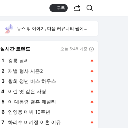
공유하기
검색
구독
뉴스 밖 이야기, 다음 커뮤니티 웹에서 보기
실시간 트렌드
오늘 5:48 기준
툴팁보기
1
강릉 날씨
,상승
2
재벌 형사 시즌2
,상승
3
황희 청년 버스 하우스
,신규
4
이런 엿 같은 사랑
,상승
5
이 대통령 결혼 페널티
,상승
6
임영웅 데뷔 10주년
,신규
7
하리수 미키정 이혼 이유
,상승