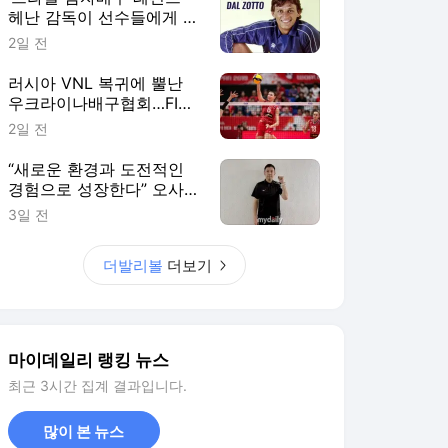
헤난 감독이 선수들에게 말
한다, “결승전에선 그 순간
2일 전
을 즐기세요”
러시아 VNL 복귀에 뿔난
우크라이나배구협회…FIVB
"2027 한시적 참가팀 확
2일 전
대"
“새로운 환경과 도전적인
경험으로 성장한다” 오사카
&상하이 사령탑이 꼽은 한
3일 전
중일 여자배구 교류의 성과
더발리볼
더보기
마이데일리 랭킹 뉴스
최근 3시간 집계 결과입니다.
많이 본 뉴스