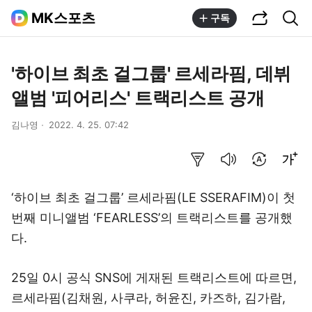
공유하기
통합검색
MK스포츠
구독
'하이브 최초 걸그룹' 르세라핌, 데뷔
앨범 '피어리스' 트랙리스트 공개
김나영
2022. 4. 25. 07:42
요약보기
음성으로 듣기
번역 설정
글씨크기 조절하기
‘하이브 최초 걸그룹’ 르세라핌(LE SSERAFIM)이 첫
번째 미니앨범 ‘FEARLESS’의 트랙리스트를 공개했
다.
25일 0시 공식 SNS에 게재된 트랙리스트에 따르면,
르세라핌(김채원, 사쿠라, 허윤진, 카즈하, 김가람,