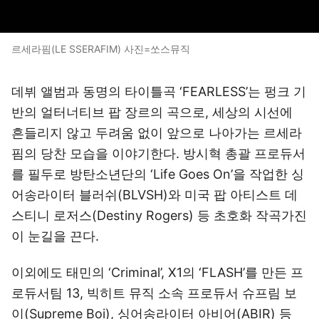
르세라핌(LE SSERAFIM) 사진=쏘스뮤직
데뷔 앨범과 동명의 타이틀곡 ‘FEARLESS’는 펑크 기
반의 얼터너티브 팝 장르의 곡으로, 세상의 시선에
흔들리지 않고 두려움 없이 앞으로 나아가는 르세라
핌의 당찬 모습을 이야기한다. 방시혁 총괄 프로듀서
를 필두로 방탄소년단의 ‘Life Goes On’을 작업한 싱
어송라이터 블러쉬(BLVSH)와 미국 팝 아티스트 데
스티니 로저스(Destiny Rogers) 등 초호화 작곡가진
이 눈길을 끈다.
이외에도 태민의 ‘Criminal’, X1의 ‘FLASH’를 만든 프
로듀서팀 13, 빅히트 뮤직 소속 프로듀서 슈프림 보
이(Supreme Boi), 싱어송라이터 아비어(ABIR) 등