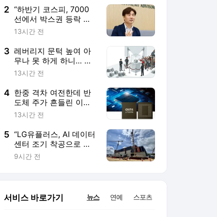
2
“하반기 코스피, 7000
선에서 박스권 등락 전
망… 반도체는 공급 증
13시간 전
가 선반영 주시해야”
3
레버리지 문턱 높여 아
무나 못 하게 하니… 더
사고 싶게 만든 효과
13시간 전
4
한중 격차 여전한데 반
도체 주가 흔들린 이
유… 기술보다 무서운
13시간 전
‘과점 균열’ 공포
5
“LG유플러스, AI 데이터
센터 조기 착공으로 성
장 모멘텀 확보”
9시간 전
서비스 바로가기
뉴스
연예
스포츠