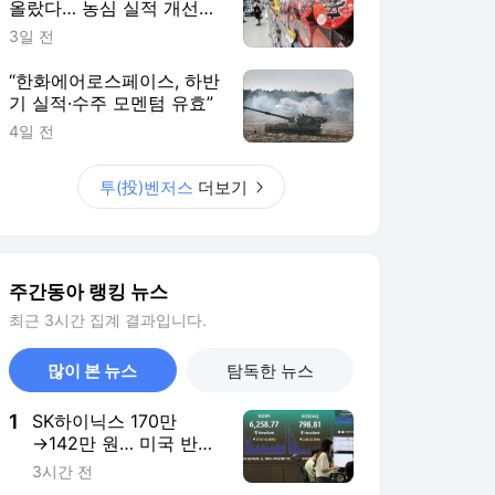
올랐다… 농심 실적 개선
기대감
3일 전
“한화에어로스페이스, 하반
기 실적·수주 모멘텀 유효”
4일 전
투(投)벤저스
더보기
주간동아 랭킹 뉴스
최근 3시간 집계 결과입니다.
많이 본 뉴스
탐독한 뉴스
1
SK하이닉스 170만
→142만 원… 미국 반도
체 약세에 코스피 주춤
3시간 전