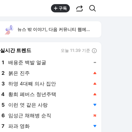
공유하기
검색
구독
뉴스 밖 이야기, 다음 커뮤니티 웹에서 보기
실시간 트렌드
오늘 11:39 기준
툴팁보기
1
배용준 백발 얼굴
,유지
2
붉은 진주
,상승
3
하영 4대째 의사 집안
,상승
4
황희 폐버스 청년주택
,상승
5
이런 엿 같은 사랑
,하락
6
임성근 채해병 순직
,신규
7
파과 영화
,하락