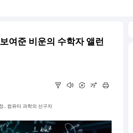
 보여준 비운의 수학자 앨런
요약보기
음성으로 듣기
번역 설정
글씨크기 조절하기
인쇄하기
정.. 컴퓨터 과학의 선구자