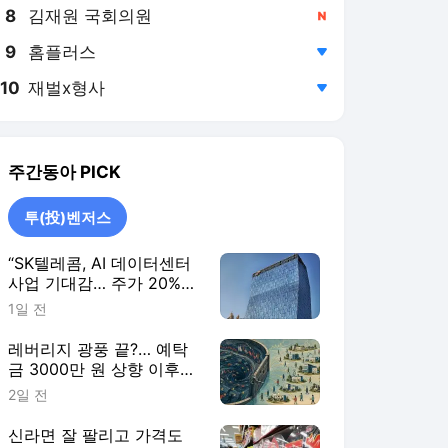
8
김재원 국회의원
,신규
9
홈플러스
,하락
10
재벌x형사
,하락
주간동아
PICK
투(投)벤저스
“SK텔레콤, AI 데이터센터
사업 기대감… 주가 20%
이상 상승 전망”
1일 전
레버리지 광풍 끝?… 예탁
금 3000만 원 상향 이후
거래대금 1조 밑으로
2일 전
신라면 잘 팔리고 가격도