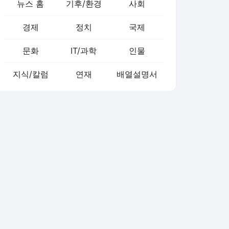
뉴스 홈
기후/환경
사회
경제
정치
국제
문화
IT/과학
인물
지식/칼럼
연재
배열설명서