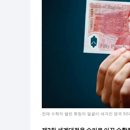
천재 수학자 앨런 튜링의 얼굴이 새겨진 영국 50파운