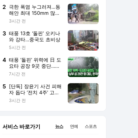
2
극한 폭염 누그러져…동
해안 최대 150mm 많은
비
3시간 전
3
태풍 13호 ‘돌핀’ 오키나
와 강타…중국도 초비상
5시간 전
4
태풍 ‘돌핀’ 위력에 日 도
요타 공장 9곳 중단…한
국 영향은? [지금뉴스]
7시간 전
5
[단독] 장윤기 사건 피해
자 돕다 ‘전치 4주’ 고교
생…80일 만에 의상자
3시간 전
인정
서비스 바로가기
뉴스
연예
스포츠