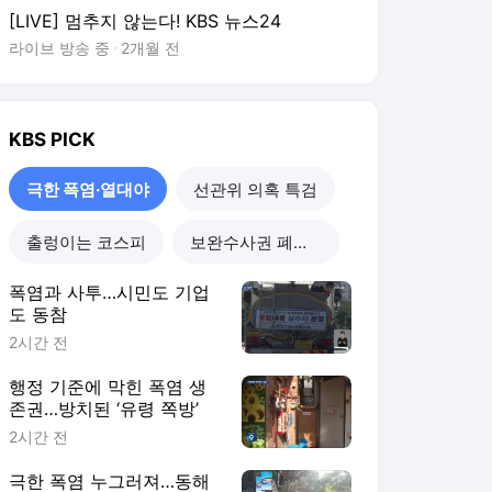
[LIVE] 멈추지 않는다! KBS 뉴스24
라이브 방송 중
2개월 전
KBS
PICK
극한 폭염·열대야
선관위 의혹 특검
출렁이는 코스피
보완수사권 폐지 진통
폭염과 사투…시민도 기업
도 동참
2시간 전
행정 기준에 막힌 폭염 생
존권…방치된 ‘유령 쪽방’
2시간 전
극한 폭염 누그러져…동해