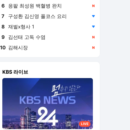
6
응팔 최성원 백혈병 완치
,신규
7
구성환 김신영 풀코스 요리
,하락
8
재벌x형사 1
,하락
9
김선태 고독 수염
,신규
10
김해시장
,신규
KBS 라이브
LIVE