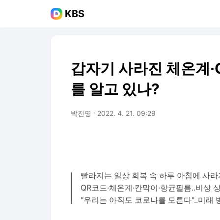
KBS
갑자기 사라진 체온계·
를 알고 있나?
박진영
2022. 4. 21. 09:29
빨라지는 일상 회복 속 하루 아침에 사
QR코드·체온계·칸막이·항균필름..비상 
"우리는 아직도 코로나를 모른다"..미래 방