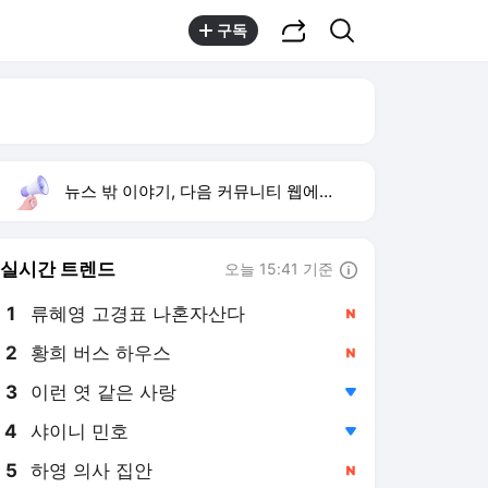
공유하기
검색
구독
뉴스 밖 이야기, 다음 커뮤니티 웹에서 보기
실시간 트렌드
오늘 15:41 기준
툴팁보기
1
류혜영 고경표 나혼자산다
,신규
2
황희 버스 하우스
,신규
3
이런 엿 같은 사랑
,하락
4
샤이니 민호
,하락
5
하영 의사 집안
,신규