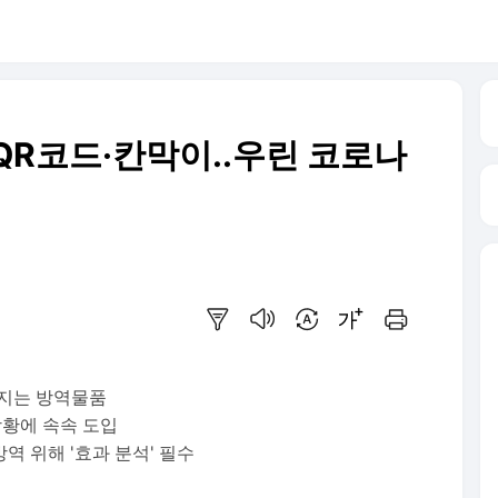
QR코드·칸막이..우린 코로나
요약보기
음성으로 듣기
번역 설정
글씨크기 조절하기
인쇄하기
라지는 방역물품
상황에 속속 도입
역 위해 '효과 분석' 필수