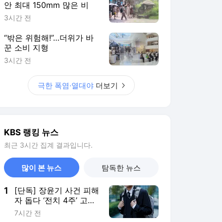
안 최대 150mm 많은 비
3시간 전
“밖은 위험해!”…더위가 바
꾼 소비 지형
3시간 전
극한 폭염·열대야
더보기
KBS 랭킹 뉴스
최근 3시간 집계 결과입니다.
많이 본 뉴스
탐독한 뉴스
1
[단독] 장윤기 사건 피해
자 돕다 ‘전치 4주’ 고교
생…80일 만에 의상자
7시간 전
인정