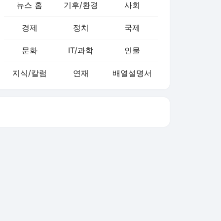
뉴스 홈
기후/환경
사회
경제
정치
국제
문화
IT/과학
인물
지식/칼럼
연재
배열설명서