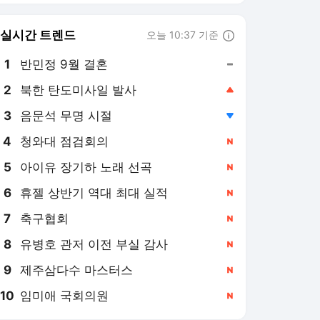
6
휴젤 상반기 역대 최대 실적
,신규
7
축구협회
,신규
8
유병호 관저 이전 부실 감사
,신규
9
제주삼다수 마스터스
,신규
10
임미애 국회의원
,신규
스포츠경향 랭킹 뉴스
최근 3시간 집계 결과입니다.
많이 본 뉴스
1
프로야구 주말 3연전 취
소···당분간 오후 6시 30
분→7시 지연 개시
2시간 전