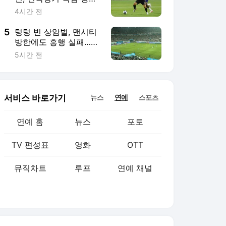
TV 편성표
영화
OTT
뮤직차트
루프
연예 채널