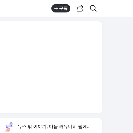
공유하기
검색
구독
뉴스 밖 이야기, 다음 커뮤니티 웹에서 보기
실시간 트렌드
오늘 10:37 기준
툴팁보기
1
반민정 9월 결혼
,유지
2
북한 탄도미사일 발사
,상승
3
음문석 무명 시절
,하락
4
청와대 점검회의
,신규
5
아이유 장기하 노래 선곡
,신규