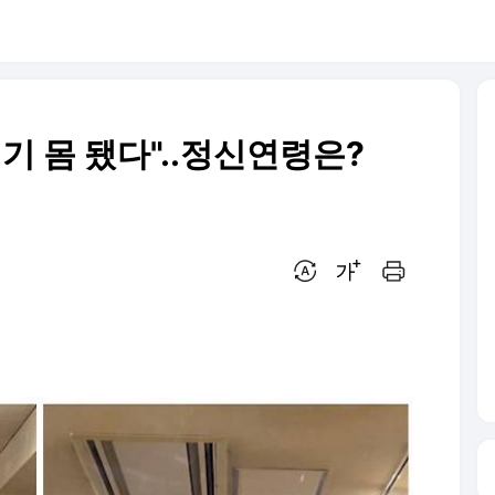
 애기 몸 됐다"..정신연령은?
번역 설정
글씨크기 조절하기
인쇄하기