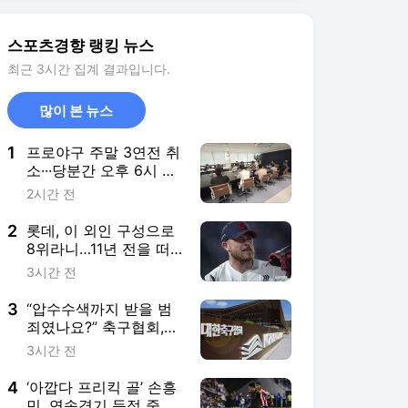
2
롯데, 이 외인 구성으로
8위라니…11년 전을 떠
올리게 하는 이유
3시간 전
3
“압수수색까지 받을 범
죄였나요?” 축구협회,
첫 경찰 압수수색에 당
3시간 전
혹
4
‘아깝다 프리킥 골’ 손흥
민, 연속경기 득점 중단
···LAFC, 리그스컵 승부
4시간 전
차기 승 ‘메시, 멀티골로
존재감’
5
텅텅 빈 상암벌, 맨시티
방한에도 흥행 실패…이
강인 효과 나올까
5시간 전
서비스 바로가기
뉴스
연예
스포츠
연예 홈
뉴스
포토