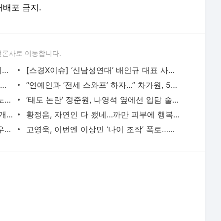
 재배포 금지.
언론사로 이동합니다.
‘술타기 의혹’ 이재룡, 음주운전 혐의 제외된 채 재판行…왜?
[스경X이슈] ‘신남성연대’ 배인규 대표 사망…동료 유튜버들 추모 행렬
“9대1 노예계약” 일루셔니스트 이은결, 2년간 폐인으로 살아야 했던 아픔 고백
“연예인과 ‘전세 스와프’ 하자…” 차가원, 54억 갈취한 ‘라누보 한남’ 사기 전말
아이유, 근황 게시물에 ‘전 연인’ 장기하 노래 넣었다…“쿨하다” 화제
‘태도 논란’ 정준원, 나영석 옆에선 입담 술술?…“왜 어리숙한 척했나” 의문 증폭
‘-9kg’ 랄랄, 다이어트 성공 후 수영복 공개 “빠른 시간에 돼지로…”
황정음, 자연인 다 됐네…까만 피부에 행복한 미소 “못 알아 볼 뻔”
임영웅, 이강인과 폭염 속 축구 회동 “아우파 아틀레티”
고영욱, 이번엔 이상민 ‘나이 조작’ 폭로…끊임없는 연예인 저격 ‘구설’
서비스 약관/정책