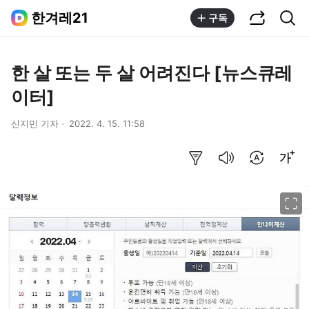
공유하기
통합검색
한겨레21
구독
한 살 또는 두 살 어려진다 [뉴스큐레
이터]
신지민 기자
2022. 4. 15. 11:58
요약보기
음성으로 듣기
번역 설정
글씨크기 조절하기
이미지 크게 보기