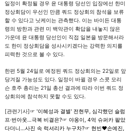
일정이 확정될 경우 윤 대통령 당선인 입장에선 한미
정상회담이 우선인 만큼 쿼드 정상회의 참석을 보류
할 수 있다고 닛케이는 관측했다. 이는 바이든 대통
령의 방한과 관련 미 백악관이 확답을 내놓지 않은
가운데 윤 대통령 당선인이 직접 일본을 방문해서라
도 한미 정상회담을 성사시키겠다는 강력한 의지를
피력한 것으로 볼 수 있다.
한편 5월 24일로 예정된 쿼드 정상회의는 22일로 앞
당겨질 가능성도 있다. 일정이 바뀔 경우 스콧 모리
슨 호주 총리는 21일 총선 결과에 따라 이번 쿼드 정
상회의에 참석하지 못할 수도 있다.
[관련기사]☞
'이혜성과 결별' 전현무, 심각했던 슬럼
프·번아웃…극복 비결은?
☞
야옹이, 4억 슈퍼카 팔았
다더니…사진 속 럭셔리카 누구차?
☞
현빈♥손예진,