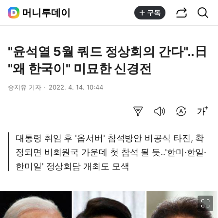
공유하기
통합검색
머니투데이
구독
"윤석열 5월 쿼드 정상회의 간다"..日
"왜 한국이" 미묘한 신경전
송지유 기자
2022. 4. 14. 10:44
요약보기
음성으로 듣기
번역 설정
글씨크기 조절하기
대통령 취임 후 '옵서버' 참석방안 비공식 타진, 확
정되면 비회원국 가운데 첫 참석 될 듯..'한미·한일·
한미일' 정상회담 개최도 모색
이미지 크게 보기