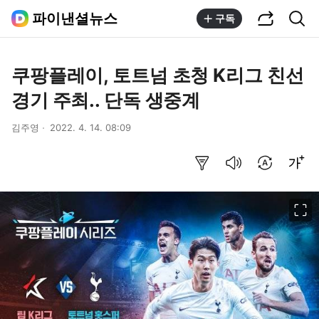
공유하기
통합검색
파이낸셜뉴스
구독
쿠팡플레이, 토트넘 초청 K리그 친선
경기 주최.. 단독 생중계
김주영
2022. 4. 14. 08:09
요약보기
음성으로 듣기
번역 설정
글씨크기 조절하기
이미지 크게 보기