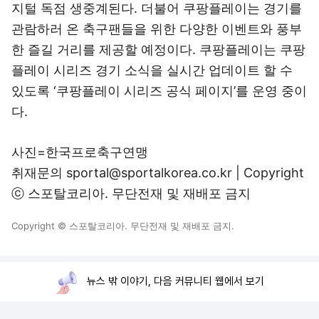
지털 독점 생중계된다. 더불어 쿠팡플레이는 경기를
관람하러 온 축구팬들을 위한 다양한 이벤트와 풍부
한 즐길 거리를 제공할 예정이다. 쿠팡플레이는 쿠팡
플레이 시리즈 경기 소식을 실시간 업데이트 할 수
있도록 ‘쿠팡플레이 시리즈 공식 페이지’를 운영 중이
다.
사진=한국프로축구연맹
취재문의 sportal@sportalkorea.co.kr | Copyright
ⓒ 스포탈코리아. 무단전재 및 재배포 금지
Copyright © 스포탈코리아. 무단전재 및 재배포 금지.
뉴스 밖 이야기, 다음 커뮤니티 웹에서 보기