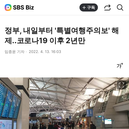
공유하기
통합검색
SBS Biz
구독
정부, 내일부터 '특별여행주의보' 해
제..코로나19 이후 2년만
임종윤 기자
2022. 4. 13. 16:03
글씨크기 조절하기
이미지 크게 보기