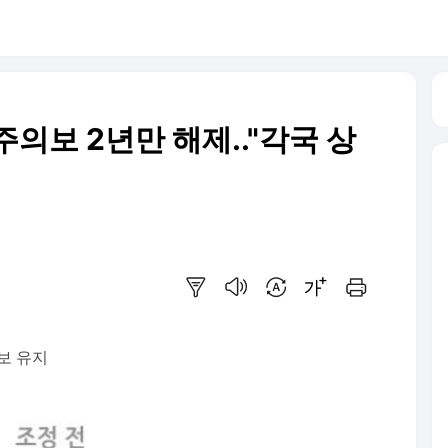
의보 2년만 해제.."각국 상
요약보기
음성으로 듣기
번역 설정
글씨크기 조절하기
인쇄하기
보 유지