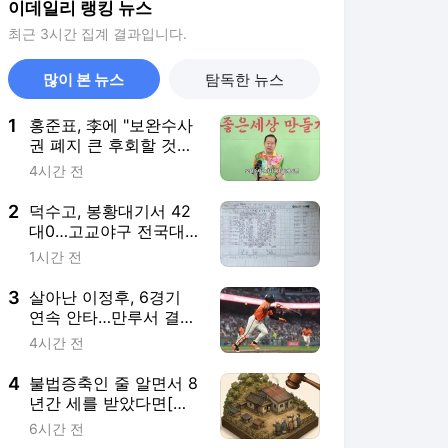
이데일리 랭킹 뉴스
최근 3시간 집계 결과입니다.
많이 본 뉴스
탐독한 뉴스
1
홍준표, 李에 "보완수사
권 폐지 큰 후회할 것…
부동산 서민들만 고통"
4시간 전
2
덕수고, 봉황대기서 42
대0…고교야구 전국대
회 최다 득점 신기록
1시간 전
3
살아난 이정후, 6경기
연속 안타…만루서 결승
2타점 적시타
4시간 전
4
불법증축인 줄 알면서 8
년간 세를 받았다면[판
례방]
6시간 전