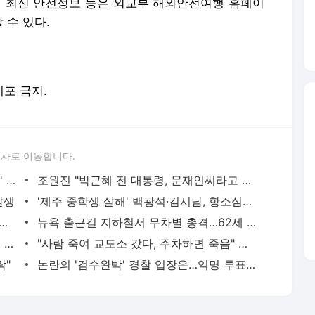
별 최신 안전정보 등은 외교부 해외안전여행 홈페이
 수 있다.
배포 금지.
론사로 이동합니다.
피의자서 법무부 장관으로…'화려한 귀환' 한동훈은 누구?
조원진 "박근혜 전 대통령, 문재인씨라고 부르는 이유는..."
발생
'제주 중학생 살해' 백광석·김시남, 항소심서도 사형 구형
칼부림에 아내들만 숨졌다, 천안 부부 모임의 비극
뉴욕 출근길 지하철서 무차별 총격…62세 용의자 추적 중
"윤 정권과 함께 못해"…건설노조, 여의도 집회 후 종묘공원 집결
"사람 죽여 교도소 갔다, 주차하면 죽음" 협박…결국 고소
락"
논란의 '검수완박' 경찰 입장은…익명 투표 80%는 이러했다