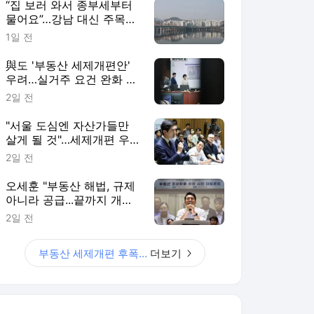
“집 보러 와서 종부세부터
물어요”…강남 대신 주목받
는 ‘강·양·영·동’
1일 전
與도 '부동산 세제개편안'
우려…실거주 요건 완화 시
사
2일 전
"서울 도심엔 자산가들만
살게 될 것"…세제개편 우
려 쏟아져
2일 전
오세훈 "부동산 해법, 규제
아니라 공급...끝까지 개선
건의할 것"
2일 전
부동산 세제개편 후폭풍
더보기