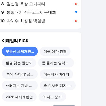
8
김신영 옥상 고기파티
,신규
9
봉황대기 전국고교야구대회
,하락
10
박해수 최성원 백혈병
,신규
이데일리
PICK
부동산 세제개편 후폭풍
미국·이란 전쟁
펄펄 끓는 한반도
돈 몰리는 임팩트 투자
'부의 사다리' 끊기나
이공계가 미래다
쓰러지는 지방 부동산
檢 수사권 폐지 후폭풍
2026 세제개편안
'카지노 증시'