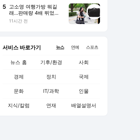
5
고소영 여행가방 뭐길
래…판매량 4배 뛰었다
[누구템]
11시간 전
서비스 바로가기
뉴스
연예
스포츠
뉴스 홈
기후/환경
사회
경제
정치
국제
문화
IT/과학
인물
지식/칼럼
연재
배열설명서