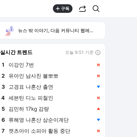
공유하기
검색
구독
뉴스 밖 이야기, 다음 커뮤니티 웹에서 보기
실시간 트렌드
오늘 9:51 기준
툴팁보기
1
이강인 7번
,신규
3
고경표 나혼산 출연
,하락
4
세븐틴 디노 피철인
,신규
5
김민하 17kg 감량
,상승
6
류혜영 나혼산 삼순이계단
,하락
7
캣츠아이 소피아 활동 중단
,신규