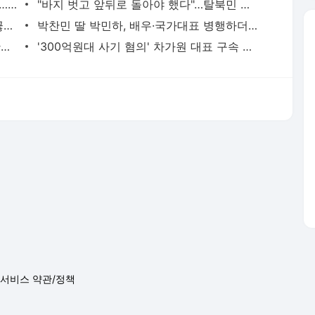
홍서범♥조갑경, 아들 불륜 사과 후 근황…밝은 미소
"바지 벗고 앞뒤로 돌아야 했다"…탈북민 김서아, 기쁨조 검사 수치심 회상
전현무 "전 연인 집착에 친구들과 연락 끊어"
박찬민 딸 박민하, 배우·국가대표 병행하더니…여유로운 근황 공개
김지수, '여행사 대표' 변신 근황 "가볼 만하니…"
'300억원대 사기 혐의' 차가원 대표 구속 송치
서비스 약관/정책
 글쓴이에 있으며, Daum의 입장과 다를 수 있습니다.