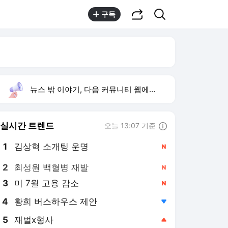
공유하기
검색
구독
뉴스 밖 이야기, 다음 커뮤니티 웹에서 보기
실시간 트렌드
오늘 13:07 기준
툴팁보기
1
김상혁 소개팅 운명
,신규
2
최성원 백혈병 재발
,신규
3
미 7월 고용 감소
,신규
4
황희 버스하우스 제안
,하락
5
재벌x형사
,상승