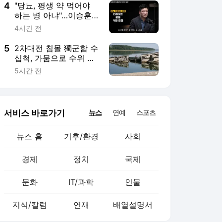
4
"당뇨, 평생 약 먹어야
하는 병 아냐"…이승훈
교수가 말한 '관해'의 조
4시간 전
건
5
2차대전 침몰 獨군함 수
십척, 가뭄으로 수위 낮
아진 도나우강서 모습
5시간 전
드러내
서비스 바로가기
뉴스
연예
스포츠
뉴스 홈
기후/환경
사회
경제
정치
국제
문화
IT/과학
인물
지식/칼럼
연재
배열설명서