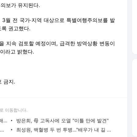
주의보가 유지된다.
년 3월 전 국가·지역 대상으로 특별여행주의보를 발
록 권고했다.
을 지속 검토할 예정이며, 급격한 방역상황 변동이
"이라고 밝혔다.
포 금지.
로 이동합니다.
"서장훈, 28억에 산 서초 건물 450억에 매물로"
방은희, 母 고독사에 오열 "이틀 만에 발견"
외국인 심판 성 접대 7경기 들여다보니…한국 축구 '5승 2무'
최성원, 백혈병 두 번 투병…"배우가 내 길 아닌가 싶었다"