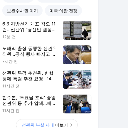
보완수사권 폐지
미국·이란 전쟁
6·3 지방선거 개표 착오 11
건…선관위 "당선인 결정
영향 없어"
12분 전
노태악 출장 동행한 선관위
직원…공식 행사 빠지고 배
우자 수행
7시간 전
선관위 특검 추천위, 변협
등에 특검 추천 요청…14일
에 후보 논의
11시간 전
합수본, '투표율 조작' 중앙
선관위 등 추가 압색…메일
발송자 입건(종합)
11시간 전
선관위 부실 사태
더보기