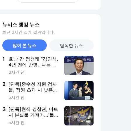
뉴시스 랭킹 뉴스
최근 3시간 집계 결과입니다.
많이 본 뉴스
탐독한 뉴스
1
호남 간 정청래 "김민석,
4년 전에 반명…나는 노
무현 키즈"(종합)
3시간 전
2
[단독]중수청 지원 검사
들, 정원 초과 시 낮은
계급 임용…희망지 못
5시간 전
갈 수도
3
[단독]현직 경찰관, 마트
서 분실물 가져가…"돌
려주려했다"
5시간 전