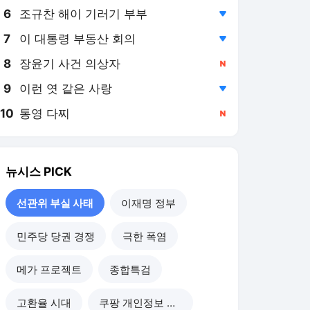
6
조규찬 해이 기러기 부부
,하락
7
이 대통령 부동산 회의
,하락
8
장윤기 사건 의상자
,신규
9
이런 엿 같은 사랑
,하락
10
통영 다찌
,신규
뉴시스
PICK
선관위 부실 사태
이재명 정부
민주당 당권 경쟁
극한 폭염
메가 프로젝트
종합특검
고환율 시대
쿠팡 개인정보 유출