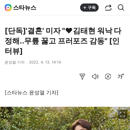
공유하기
통합검색
스타뉴스
구독
[단독]'결혼' 미자 "♥김태현 워낙 다
정해..무릎 꿇고 프러포즈 감동" [인
터뷰]
윤성열 기자
2022. 4. 13. 14:14
요약보기
음성으로 듣기
번역 설정
글씨크기 조절하기
[스타뉴스 윤성열 기자]
이미지 크게 보기