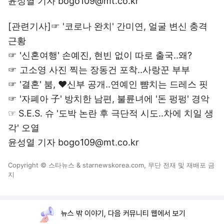
윤성열 기자 bogo109@mt.co.kr
[관련기사]☞
'코로나 완치' 간미연, 얼굴 변신 충격
근황
☞
'신혼여행' 손예진, 현빈 없이 따로 출국..왜?
☞
고소영 사진 찍는 장동건 포착..사랑꾼 부부
☞
'결혼' 붐, ♥신부 공개..연예인 뺨치는 드레스 핏
☞
'자폐아 子' 방치한 남편, 불륜녀에 '돈 펑펑' 경악
☞
S.E.S. 슈 '도박 논란 후 극단적 시도..차에 치일 생
각' 오열
윤성열 기자 bogo109@mt.co.kr
Copyright © 스타뉴스 & starnewskorea.com, 무단 전재 및 재배포 금
지
뉴스 밖 이야기, 다음 커뮤니티 웹에서 보기