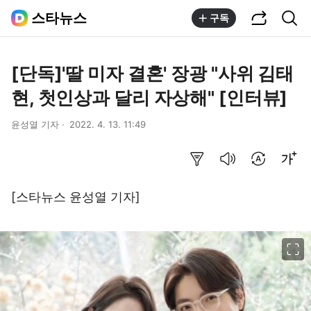
공유하기
통합검색
스타뉴스
구독
[단독]'딸 미자 결혼' 장광 "사위 김태
현, 첫인상과 달리 자상해" [인터뷰]
윤성열 기자
2022. 4. 13. 11:49
요약보기
음성으로 듣기
번역 설정
글씨크기 조절하기
[스타뉴스 윤성열 기자]
이미지 크게 보기