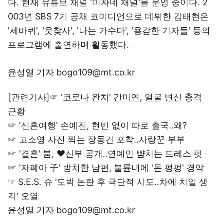
다. 현재 유튜브 채널 '미자네 채널'을 운영 중이다. 2
003년 SBS 7기 공채 코미디언으로 데뷔한 김태현은
'세바퀴', '웃찾사', '나는 가수다', '용감한 기자들' 등의
프로그램에 출연하며 활동했다.
윤성열 기자 bogo109@mt.co.kr
[관련기사]☞
'코로나 완치' 간미연, 얼굴 변신 충격
근황
☞
'신혼여행' 손예진, 현빈 없이 따로 출국..왜?
☞
고소영 사진 찍는 장동건 포착..사랑꾼 부부
☞
'결혼' 붐, ♥신부 공개..연예인 뺨치는 드레스 핏
☞
'자폐아 子' 방치한 남편, 불륜녀에 '돈 펑펑' 경악
☞
S.E.S. 슈 '도박 논란 후 극단적 시도..차에 치일 생
각' 오열
윤성열 기자 bogo109@mt.co.kr