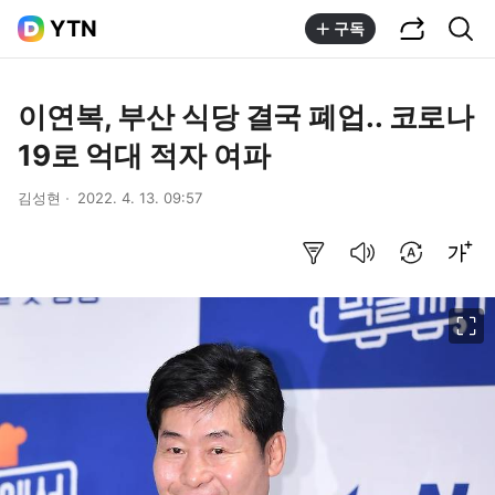
공유하기
통합검색
YTN
구독
이연복, 부산 식당 결국 폐업.. 코로나
19로 억대 적자 여파
김성현
2022. 4. 13. 09:57
요약보기
음성으로 듣기
번역 설정
글씨크기 조절하기
이미지 크게 보기