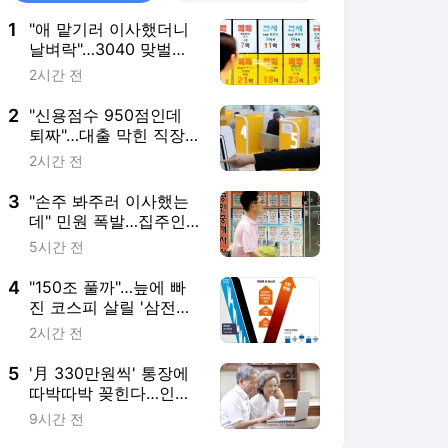
1
"애 맡기러 이사했더니
날벼락"…3040 맞벌이
부부 뿔났다
2시간 전
2
"신용점수 950점인데
퇴짜"…대출 막힌 직장
인 '발 동동'
2시간 전
3
"손주 봐주러 이사했는
데" 민원 폭발…집주인
들 '부글부글'
5시간 전
4
"150조 풀까"…늪에 빠
진 코스피 살릴 '삼전닉
스'의 결단
2시간 전
5
'月 330만원씩' 통장에
따박따박 꽂힌다…인기
폭발한 연금
9시간 전