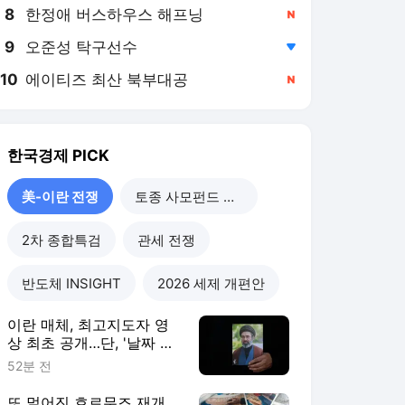
8
한정애 버스하우스 해프닝
,신규
9
오준성 탁구선수
,하락
10
에이티즈 최산 북부대공
,신규
한국경제
PICK
美-이란 전쟁
토종 사모펀드 위기
2차 종합특검
관세 전쟁
반도체 INSIGHT
2026 세제 개편안
이란 매체, 최고지도자 영
상 최초 공개…단, '날짜 미
상' 영상
52분 전
또 멀어진 호르무즈 재개