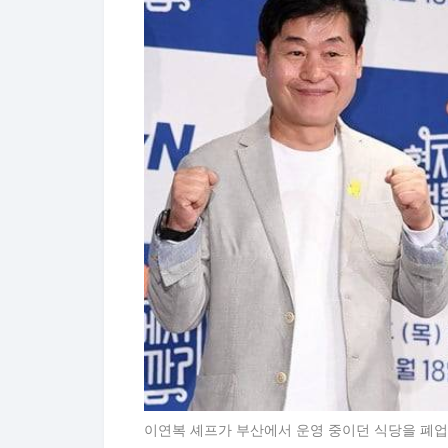
이연복 셰프가 부산에서 운영 중이던 식당을 폐업한