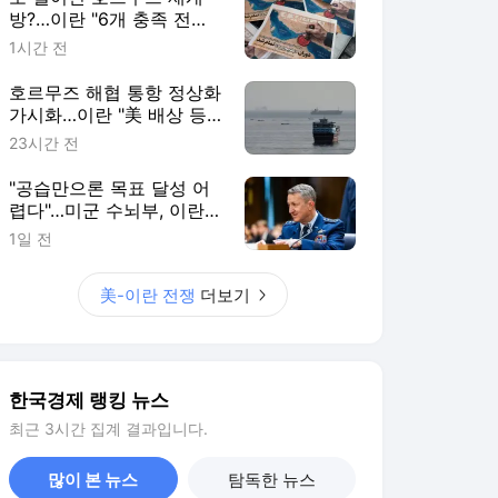
방?…이란 "6개 충족 전까
지 안돼"
1시간 전
호르무즈 해협 통항 정상화
가시화…이란 "美 배상 등
조건 충족돼야"
23시간 전
"공습만으론 목표 달성 어
렵다"…미군 수뇌부, 이란전
출구전략 모색
1일 전
美-이란 전쟁
더보기
한국경제 랭킹 뉴스
최근 3시간 집계 결과입니다.
많이 본 뉴스
탐독한 뉴스