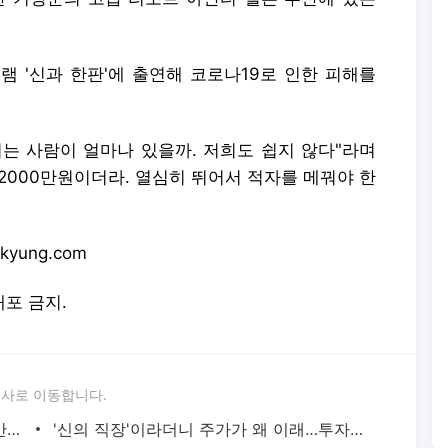
램 '신과 한판'에 출연해 코로나19로 인한 피해를
티는 사람이 얼마나 있을까. 저희도 쉽지 않다"라며
 2000만원이더라. 열심히 뛰어서 적자를 메꿔야 한
yung.com
배포 금지.
론사로 이동합니다.
"자기 집 안방을 퀄컴에 내준 셈"…삼성 반도체의 '어두운 현실'[실리콘밸리 나우]
'신의 직장'이라더니 주가가 왜 이래…투자자들 '싸늘' [김익환의 컴퍼니워치]