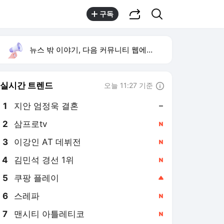
공유하기
검색
구독
뉴스 밖 이야기, 다음 커뮤니티 웹에서 보기
실시간 트렌드
오늘 11:27 기준
툴팁보기
1
지안 엄정욱 결혼
,유지
2
삼프로tv
,신규
3
이강인 AT 데뷔전
,신규
4
김민석 경선 1위
,신규
5
쿠팡 플레이
,상승
6
스레파
,신규
7
맨시티 아틀레티코
,신규