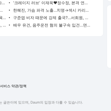
"렌터카 빌려야 할 판"…BMW·벤츠 운전자들 '날벼락'
'크레이지 러브' 이재욱♥정수정, 본격 연애 시작…스킨십부터 외조까지
잘 나가네…'러브 다이브' 컴백과 동시에 음방 1위
한혜진, 가슴 파격 노출…치명→섹시 카리스마 발산 [TEN★]
[TEN피플]'서하얀♥' 임창정, 7첩반상→육아 비난 잊었나…사업문제로 또 '시끌'
구준엽 비자 때문에 강제 출국?…서희원, 남편 적극 해명
"살 찐 줄 알았는데…" 브리트니 스피어스, 셋째 임신 고백
배우 유건, 음주운전 혐의 불구속 입건…면허취소 수준
서비스 약관/정책
 글쓴이에 있으며, Daum의 입장과 다를 수 있습니다.