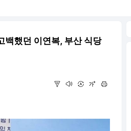
 고백했던 이연복, 부산 식당
요약보기
음성으로 듣기
번역 설정
글씨크기 조절하기
인쇄하기