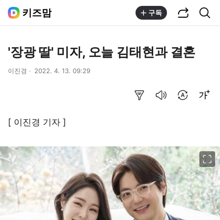
공유하기
통합검색
키즈맘
구독
'장광 딸' 미자, 오늘 김태현과 결혼
이진경
2022. 4. 13. 09:29
요약보기
음성으로 듣기
번역 설정
글씨크기 조절하기
[ 이진경 기자 ]
이미지 크게 보기