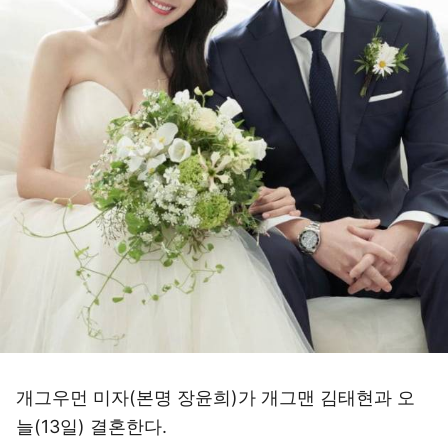
개그우먼 미자(본명 장윤희)가 개그맨 김태현과 오
늘(13일) 결혼한다.