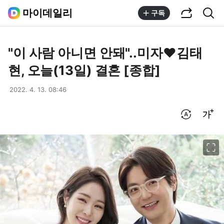
공유하기
통합검색
마이데일리
구독
"이 사람 아니면 안돼"..미자♥김태
현, 오늘(13일) 결혼 [종합]
2022. 4. 13. 08:46
번역 설정
글씨크기 조절하기
이미지 크게 보기