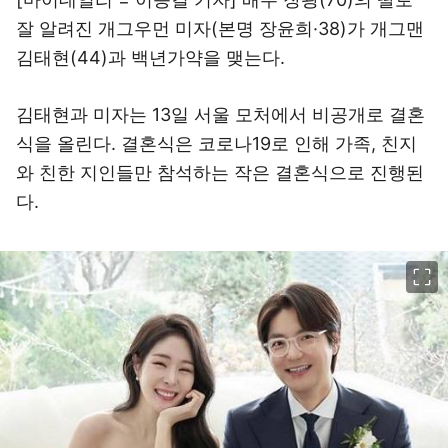
잘 알려진 개그우먼 미자(본명 장윤희·38)가 개그맨
김태현(44)과 백년가약을 맺는다.
김태현과 미자는 13일 서울 모처에서 비공개로 결혼
식을 올린다. 결혼식은 코로나19로 인해 가족, 친지
와 친한 지인들만 참석하는 작은 결혼식으로 진행된
다.
이미지 크게 보기