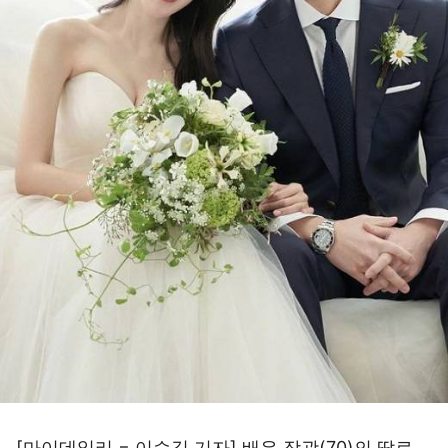
[마이데일리 = 이승길 기자] 배우 장광(70)의 딸로