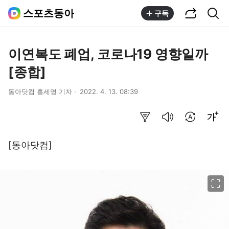
공유하기
통합검색
스포츠동아
구독
이연복도 폐업, 코로나19 영향일까
[종합]
동아닷컴 홍세영 기자
2022. 4. 13. 08:39
요약보기
음성으로 듣기
번역 설정
글씨크기 조절하기
[동아닷컴]
이미지 크게 보기