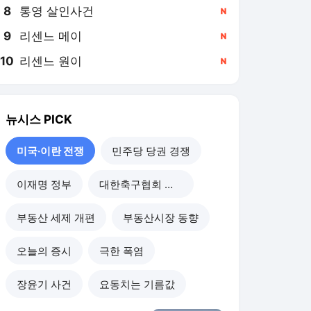
8
통영 살인사건
,신규
9
리센느 메이
,신규
10
리센느 원이
,신규
뉴시스
PICK
미국·이란 전쟁
민주당 당권 경쟁
이재명 정부
대한축구협회 개혁
부동산 세제 개편
부동산시장 동향
오늘의 증시
극한 폭염
장윤기 사건
요동치는 기름값