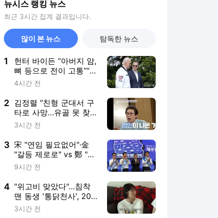
뉴시스 랭킹 뉴스
최근 3시간 집계 결과입니다.
많이 본 뉴스
탐독한 뉴스
1
헌터 바이든 “아버지 암,
뼈 등으로 전이 고통”“사
면받은 거, 좋은 선택 아
4시간 전
냐”
2
김정렬 "친형 군대서 구
타로 사망…유골 못 찾
아"
3시간 전
3
宋 "연임 필요없어"·金
"갈등 제로로" vs 鄭 "진
흙탕 사과해야"(종합)
9시간 전
4
"위고비 맞았다"…침착
맨 동생 '통닭천사', 20
㎏ 감량 고백
3시간 전