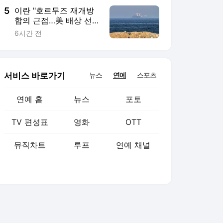
5
이란 "호르무즈 재개방
합의 근접…美 배상 선
행돼야"
6시간 전
서비스 바로가기
뉴스
연예
스포츠
연예 홈
뉴스
포토
TV 편성표
영화
OTT
뮤직차트
루프
연예 채널