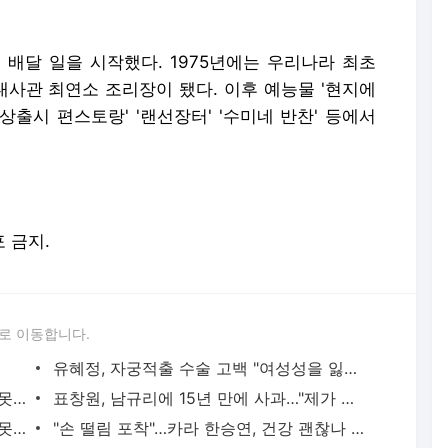
 배달 일을 시작했다. 1975년에는 우리나라 최초
 대사관 최연소 조리장이 됐다. 이후 예능물 '현지에
신상출시 편스토랑' '랜선장터' '수미네 반찬' 등에서
포 금지.
로 이동합니다.
유혜정, 자궁적출 수술 고백 "여성성을 잃는 것이…"
김정렬 "친형 군대서 구타로 사망…유골 못 찾아"
표창원, 남규리에 15년 만에 사과…"제가 틀렸습니다"
하리수 "미키정 보내주고 싶어 이혼…애 못 낳아 미안했다"
"손 떨림 포착"…카라 한승연, 건강 괜찮나 팬들 '걱정'