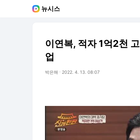
뉴시스
이연복, 적자 1억2천 
업
박은해
2022. 4. 13. 08:07