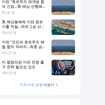
이란 "호르무즈 재개방 합
의 근접…美 배상 선행돼
야"
6시간 전
美 해상봉쇄에 이란 원유
수출 차질…하르그섬 선적
중단
10시간 전
이란 "오만과 호르무즈 해
협 합의 막바지…최종 승인
기다려"
12시간 전
미 합참의장 이란 전쟁 출
구 전략 필요성 강조
19시간 전
미국·이란 전쟁
더보기