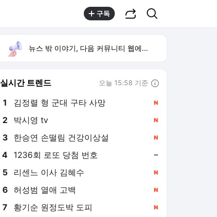
공유하기
검색
구독
뉴스 밖 이야기, 다음 커뮤니티 웹에서 보기
실시간 트렌드
오늘 15:58 기준
툴팁보기
1
김정렬 형 군대 구타 사망
,신규
2
박시영 tv
,신규
3
한승연 손떨림 건강이상설
,신규
4
1236회 로또 당첨 번호
,유지
5
리센느 이사 김혜수
,신규
6
허성범 열애 고백
,신규
7
황기순 원정도박 도피
,신규