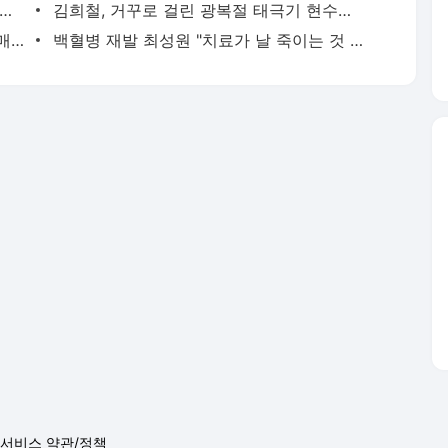
 "○○○ 까면 주변 다 죽어"…전세금 미반환 속 녹취 폭로 파장
김희철, 거꾸로 걸린 광복절 태극기 현수막에 "X돌았네"
"서장훈, 28억에 산 서초 건물 450억에 매물로"
백혈병 재발 최성원 "치료가 날 죽이는 것 같았다" 눈물
서비스 약관/정책