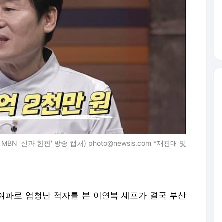
 MBN '신과 한판' 방송 캡처) photo@newsis.com *재판매 및
 여파로 엄청난 적자를 본 이연복 셰프가 결국 부산