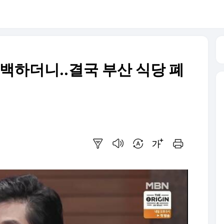
고백하더니..결국 부산 식당 폐
요약보기
음성으로 듣기
번역 설정
글씨크기 조절하기
인쇄하기