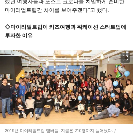
했던 여행사들과 포스트 코로나를 치밀하게 준비한
마이리얼트립간 차이를 보여주겠다”고 했다.
◇마이리얼트립이 키즈여행과 워케이션 스타트업에
투자한 이유
이미지 크게 보기
2019년 마이리얼트립 멤버들. 지금은 210명까지 늘어났다. /