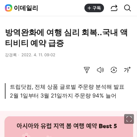
공유하기
통합검색
이데일리
구독
방역완화에 여행 심리 회복..국내 액
티비티 예약 급증
강경록
2022. 4. 11. 09:02
요약보기
음성으로 듣기
번역 설정
글씨크기 조절하기
트립닷컴, 전체 상품 글로벌 주문량 분석해 발표
2월 1일부터 3월 21일까지 주문량 94% 늘어
이미지 크게 보기