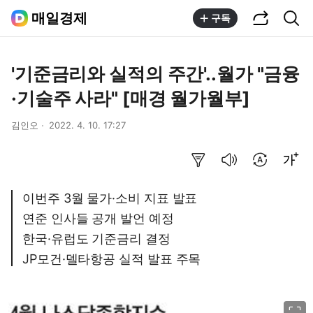
공유하기
통합검색
매일경제
구독
'기준금리와 실적의 주간'..월가 "금융
·기술주 사라" [매경 월가월부]
김인오
2022. 4. 10. 17:27
요약보기
음성으로 듣기
번역 설정
글씨크기 조절하기
이번주 3월 물가·소비 지표 발표
연준 인사들 공개 발언 예정
한국·유럽도 기준금리 결정
JP모건·델타항공 실적 발표 주목
이미지 크게 보기