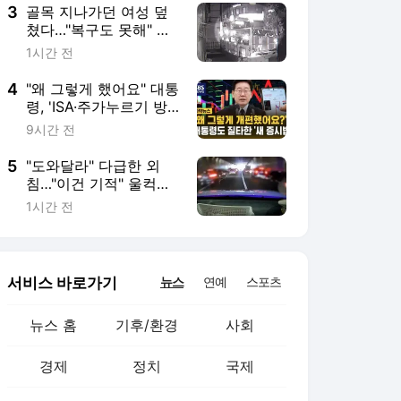
3
골목 지나가던 여성 덮
쳤다…"복구도 못해" 점
주 날벼락
1시간 전
4
"왜 그렇게 했어요" 대통
령, 'ISA·주가누르기 방
지법' 질타
9시간 전
5
"도와달라" 다급한 외
침…"이건 기적" 울컥하
게 한 장면
1시간 전
서비스 바로가기
뉴스
연예
스포츠
뉴스 홈
기후/환경
사회
경제
정치
국제