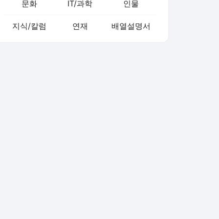
문화
IT/과학
인물
지식/칼럼
연재
배열설명서