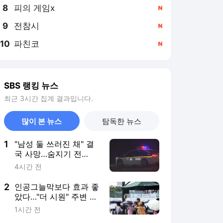
8
피의 게임x
,신규
9
전참시
,신규
10
파친코
,신규
SBS 랭킹 뉴스
최근 3시간 집계 결과입니다.
많이 본 뉴스
탐독한 뉴스
1
"남성 둘 쓰러진 채" 결
국 사망…숨지기 전
SOS 보냈다
4시간 전
2
인공그늘막보다 효과 좋
았다…"더 시원" 주변 온
도도 뚝
1시간 전