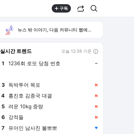
공유하기
검색
구독
뉴스 밖 이야기, 다음 커뮤니티 웹에서 보기
실시간 트렌드
오늘 12:38 기준
툴팁보기
1
1236회 로또 당첨 번호
,유지
2
박지민 아나운서
,상승
3
독박투어 목포
,신규
4
홍진호 김종국 대결
,신규
5
려운 10kg 증량
,신규
6
강적들
,신규
7
유아인 남사친 볼뽀뽀
,하락