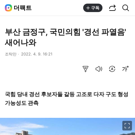
공유하기
통합검색
더팩트
구독
부산 금정구, 국민의힘 '경선 파열음'
새어나와
조탁만
2022. 4. 9. 16:21
요약보기
음성으로 듣기
번역 설정
글씨크기 조절하기
국힘 당내 경선 후보자들 갈등 고조로 다자 구도 형성
가능성도 관측
이미지 크게 보기