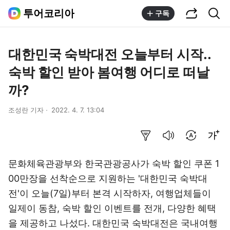
공유하기
통합검색
투어코리아
구독
대한민국 숙박대전 오늘부터 시작..
숙박 할인 받아 봄여행 어디로 떠날
까?
조성란 기자
2022. 4. 7. 13:04
요약보기
음성으로 듣기
번역 설정
글씨크기 조절하기
문화체육관광부와 한국관광공사가 숙박 할인 쿠폰 1
00만장을 선착순으로 지원하는 '대한민국 숙박대
전'이 오늘(7일)부터 본격 시작하자, 여행업체들이
일제이 동참, 숙박 할인 이벤트를 전개, 다양한 혜택
을 제공하고 나섰다. 대한민국 숙박대전은 국내여행