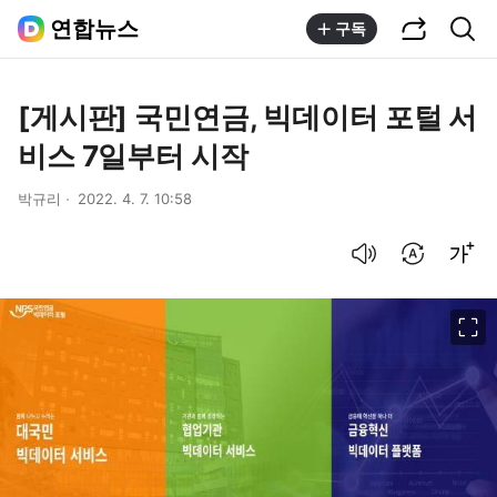
공유하기
통합검색
연합뉴스
구독
[게시판] 국민연금, 빅데이터 포털 서
비스 7일부터 시작
박규리
2022. 4. 7. 10:58
음성으로 듣기
번역 설정
글씨크기 조절하기
이미지 크게 보기