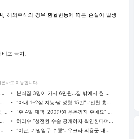
, 해외주식의 경우 환율변동에 따른 손실이 발생
 재배포 금지.
언론사로 이동합니다.
[영상] 文대통령이 앉았다는 법흥사터 초석에 가 봤더니…
분식집 3명이 가서 6만원…집 밖에서 뭘 먹는게 두렵다
] 아카데미, 8일 ‘오스카 따귀’ 윌 스미스 처벌 방안 논의 [나우,어스]
“아내 1~2살 지능·딸 성형 15번”…‘인천 흉기난동’ 피해자 울분
'체조 요정' 손연재, 일반인 남친과 핑크빛 열애 중
“주 4일 재택, 200만원 용돈까지 주네요” 부러운 ‘이 회사’ 어디길래
 샌드위치 삼키다 통증 “2㎝ 닭뼈가 목 찔렀다”
하리수 “성전환 수술 공개하자 확인한다며 잠자리 요구”
“웃돈 붙고 난리 나더니…” 순식간에 중고가 ‘뚝’, LG ‘이것’
“이근, 기밀임무 수행”…우크라 의용군 대변인 “SNS 내용 사실”