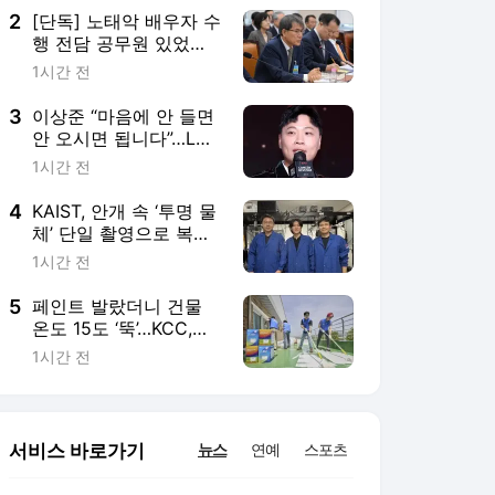
2
[단독] 노태악 배우자 수
행 전담 공무원 있었
다…합수본 진술 확보
1시간 전
[세상&]
3
이상준 “마음에 안 들면
안 오시면 됩니다”…LA
공연 지각설엔 반박, 음
1시간 전
향엔 고개 숙여
4
KAIST, 안개 속 ‘투명 물
체’ 단일 촬영으로 복원
한다
1시간 전
5
페인트 발랐더니 건물
온도 15도 ‘뚝’…KCC,
‘40도 폭염’에 차열도료
1시간 전
문의 5배
서비스 바로가기
뉴스
연예
스포츠