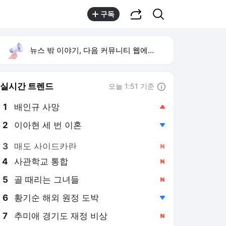
공유하기
검색
구독
뉴스 밖 이야기, 다음 커뮤니티 웹에서 보기
실시간 트렌드
오늘 1:51 기준
툴팁보기
1
배인규 사망
,상승
2
이아현 세 번 이혼
,하락
3
매도 사이드카란
,신규
4
사관학교 통합
,신규
5
골 때리는 그녀들
,신규
6
황기순 해외 원정 도박
,하락
7
추미애 경기도 재정 비상
,신규