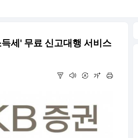
소득세' 무료 신고대행 서비스
요약보기
음성으로 듣기
번역 설정
글씨크기 조절하기
인쇄하기