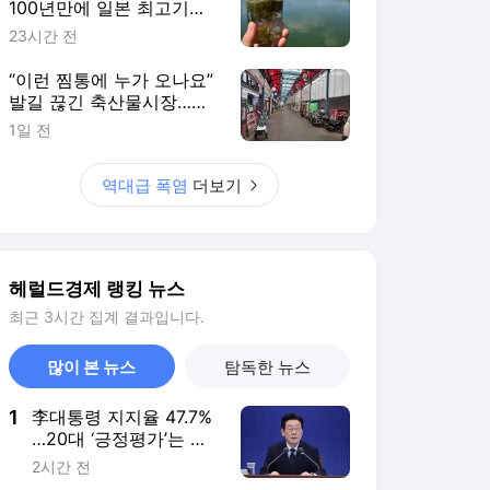
100년만에 일본 최고기온
넘었다 [H-EXCLUSIVE]
23시간 전
“이런 찜통에 누가 오나요”
발길 끊긴 축산물시장…가
격은 더 오른다 [유통가 폭
1일 전
염경보]
역대급 폭염
더보기
헤럴드경제 랭킹 뉴스
최근 3시간 집계 결과입니다.
많이 본 뉴스
탐독한 뉴스
1
李대통령 지지율 47.7%
…20대 ‘긍정평가’는 한
주 만에 18.8%↓ [미디
2시간 전
어토마토]