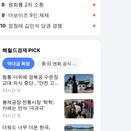
8
원희룡 2차 소환
,신규
9
더보이즈 9인 체제
,신규
10
정청래 김민석 당권 경쟁
,신규
헤럴드경제
PICK
역대급 폭염
美·日 엔화 공식 개입
찜통 더위에 경복궁 수문장
교대 의식 중단…“안전 고
려”
23시간 전
봉제공장·전통시장 ‘헉헉’,
카페는 만석 ‘극과극’
23시간 전
더워도 너무 더운 한국,