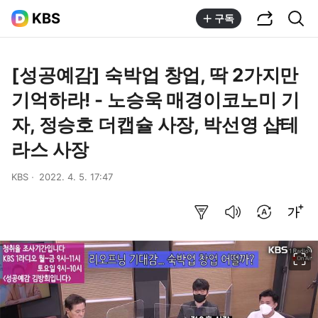
공유하기
통합검색
KBS
구독
[성공예감] 숙박업 창업, 딱 2가지만
기억하라! - 노승욱 매경이코노미 기
자, 정승호 더캡슐 사장, 박선영 샵테
라스 사장
KBS
2022. 4. 5. 17:47
요약보기
음성으로 듣기
번역 설정
글씨크기 조절하기
이미지 크게 보기