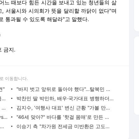
 어느 때보다 힘든 시간을 보내고 있는 청년들의 삶
고, 서울시와 시의회가 뜻을 달리할 까닭이 없다"며
 통과될 수 있도록 해달라"고 말했다.
m
포 금지.
로 이동합니다.
견"
"바지 벗고 앞뒤로 돌아야 했다"…탈북민 김서아, 기쁨조 검사 수치심 회상
전현무 "전 연인 집착에 친구들과 연락 끊어"
박찬민 딸 박민하, 배우·국가대표 병행하더니…여유로운 근황 공개
'300억원대 사기 혐의' 차가원 대표 구속 송치
김지수, '여행사 대표' 변신 근황 "가볼 만하니…"
"한강수영장, 문신 노출 이용객 제한을" vs "출입 막는 건 명백한 차별"
"46세 맞아?" 바다를 '핫걸 몸매'로 만든 러닝…유산소 운동 효과 '톡톡'
서인영 "환희가 크리스마스 같이 보내자 해" 폭로
이승기 측 "차가원 전세금 미반환은 고도의 사기 수법…엄벌 원해"