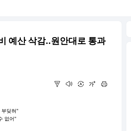
비 예산 삭감..원안대로 통과
요약보기
음성으로 듣기
번역 설정
글씨크기 조절하기
인쇄하기
 부딪혀"
수 없어"