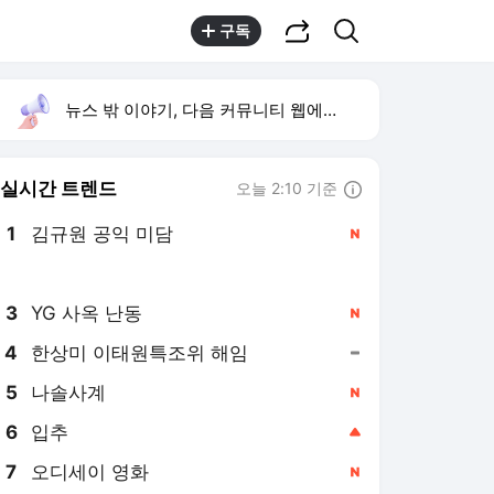
공유하기
검색
구독
뉴스 밖 이야기, 다음 커뮤니티 웹에서 보기
실시간 트렌드
오늘 2:10 기준
툴팁보기
1
김규원 공익 미담
,신규
2
하영 의사 집안
,유지
3
YG 사옥 난동
,신규
4
한상미 이태원특조위 해임
,유지
5
나솔사계
,신규
6
입추
,상승
7
오디세이 영화
,신규