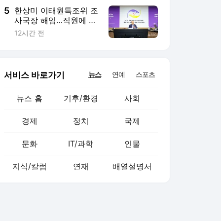
5
한상미 이태원특조위 조
사국장 해임…직원에 부
당 지시 의혹
12시간 전
서비스 바로가기
뉴스
연예
스포츠
뉴스 홈
기후/환경
사회
경제
정치
국제
문화
IT/과학
인물
지식/칼럼
연재
배열설명서