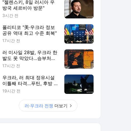
"젤렌스키, 8일 러시아 우
방국 세르비아 방문"
3시간 전
폴리티코 "美·우크라 정보
공유 역대 최고 수준 회복"
17시간 전
러 미사일 28발, 우크라 한
발도 못 막았다…승부처는
하늘로
17시간 전
우크라, 러 최대 정유시설
이틀째 타격…푸틴, 후방 지
원 기능 통합
19시간 전
러·우크라 전쟁
더보기