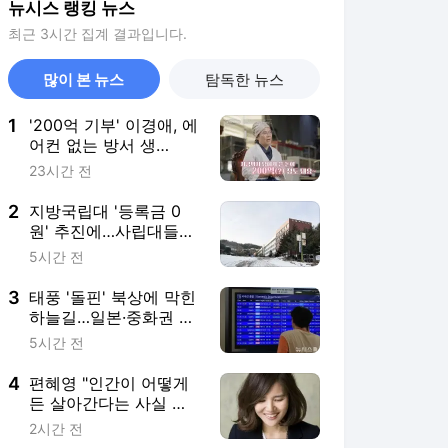
뉴시스 랭킹 뉴스
최근 3시간 집계 결과입니다.
많이 본 뉴스
탐독한 뉴스
1
'200억 기부' 이경애, 에
어컨 없는 방서 생
활…"돈도 많으면서 왜?"
23시간 전
2
지방국립대 '등록금 0
원' 추진에…사립대들
"문 닫을 판"
5시간 전
3
태풍 '돌핀' 북상에 막힌
하늘길…일본·중화권 오
가는 국적기 잇단 비운
5시간 전
항 예고
4
편혜영 "인간이 어떻게
든 살아간다는 사실 자
체가 경이롭다" [문화人
2시간 전
터뷰]