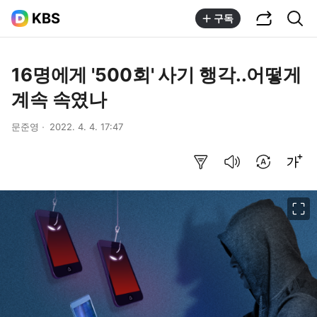
공유하기
통합검색
KBS
구독
16명에게 '500회' 사기 행각..어떻게
계속 속였나
문준영
2022. 4. 4. 17:47
요약보기
음성으로 듣기
번역 설정
글씨크기 조절하기
이미지 크게 보기