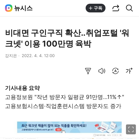
공유하기
통합검색
뉴시스
구독
비대면 구인구직 확산..취업포털 '워
크넷' 이용 100만명 육박
강지은
2022. 4. 4. 12:00
요약보기
음성으로 듣기
번역 설정
글씨크기 조절하기
기사내용 요약
고용정보원 "작년 방문자 일평균 91만명…11%↑"
고용보험시스템·직업훈련시스템 방문자도 증가
이미지 크게 보기