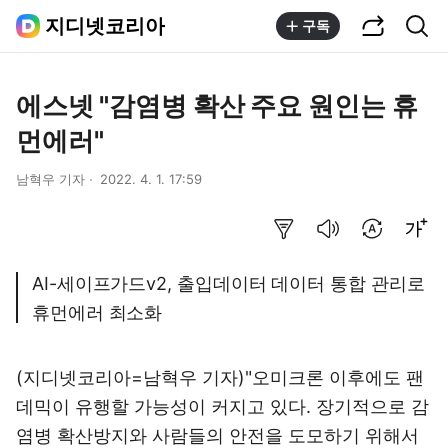
공유하기
통합검색
지디넷코리아
구독
에스넷 "감염병 확산 주요 원인는 휴
먼에러"
남혁우 기자
2022. 4. 1. 17:59
요약보기
음성으로 듣기
번역 설정
글씨크기 조절하기
AI-세이프가드v2, 출입데이터 데이터 통합 관리로
휴먼에러 최소화
(지디넷코리아=남혁우 기자)"오미크론 이후에도 팬
데믹이 유행할 가능성이 커지고 있다. 장기적으로 감
염병 확산방지와 사람들의 안전을 도모하기 위해서