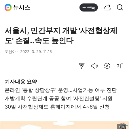
공유하기
통합검색
뉴시스
구독
서울시, 민간부지 개발 '사전협상제
도' 손질..속도 높인다
조현아
2022. 3. 29. 11:15
요약보기
음성으로 듣기
번역 설정
글씨크기 조절하기
기사내용 요약
온라인 '통합 상담창구' 운영…사업가능 여부 진단
개발계획 수립단계 공공 참여 '사전컨설팅' 지원
30일 사전협상제도 홈페이지에서 4~6월 신청
이미지 크게 보기