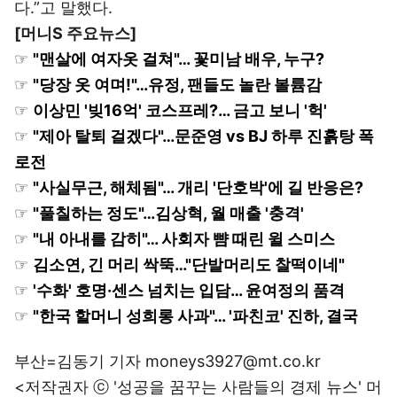
다.”고 말했다.
[머니S 주요뉴스]
☞
"맨살에 여자옷 걸쳐"… 꽃미남 배우, 누구?
☞
"당장 옷 여며!"…유정, 팬들도 놀란 볼륨감
☞
이상민 '빚16억' 코스프레?… 금고 보니 '헉'
☞
"제아 탈퇴 걸겠다"…문준영 vs BJ 하루 진흙탕 폭
로전
☞
"사실무근, 해체됨"… 개리 '단호박'에 길 반응은?
☞
"풀칠하는 정도"…김상혁, 월 매출 '충격'
☞
"내 아내를 감히"… 사회자 뺨 때린 윌 스미스
☞
김소연, 긴 머리 싹뚝…"단발머리도 찰떡이네"
☞
'수화' 호명·센스 넘치는 입담… 윤여정의 품격
☞
"한국 할머니 성희롱 사과"… '파친코' 진하, 결국
부산=김동기 기자 moneys3927@mt.co.kr
<저작권자 ⓒ '성공을 꿈꾸는 사람들의 경제 뉴스' 머