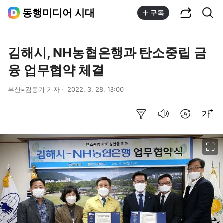
공유하기
통합검색
동행미디어 시대
구독
김해시, NH농협은행과 탄소중립 금
융 업무협약 체결
부산=김동기 기자
2022. 3. 28. 18:00
요약보기
음성으로 듣기
번역 설정
글씨크기 조절하기
이미지 크게 보기