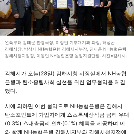
왼쪽부터 김태문 환경국장, 이정언 기후대기과 과장, 허성곤
김해시장, 박삼재 NH농협은행 김해시지부장, 진재훈 NH농협은행
김해시청지점장, 이동언 NH농협은행 농정지원단장. 사진=김해시.
김해시가 오늘(28일) 김해시청 시장실에서 NH농협
은행과 탄소중립사회 실현을 위한 업무협약을 체결
했다.
시에 의하면 이번 협약으로 NH농협은행은 김해시
탄소포인트제 가입자에게 △초록세상적금 금리 우대
(0.3%) △대출금리 인하(0.1%) 혜택을 제공하며 이
와 함께 NH농협은행 김해시지부와 김해시청지점에